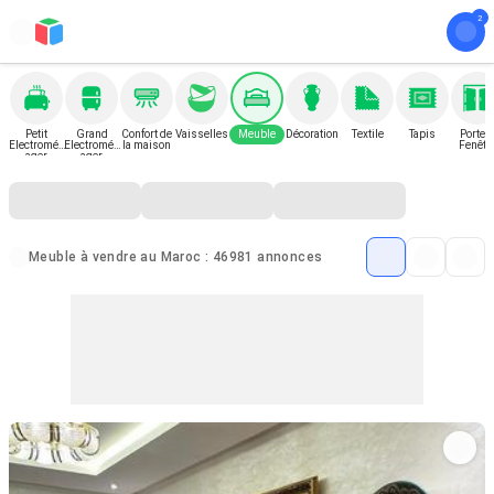
Petit
Grand
Confort de
Vaisselles
Meuble
Décoration
Textile
Tapis
Porte e
Electromén
Electromén
la maison
Fenêtr
ager
ager
Meuble à vendre au Maroc : 46981 annonces