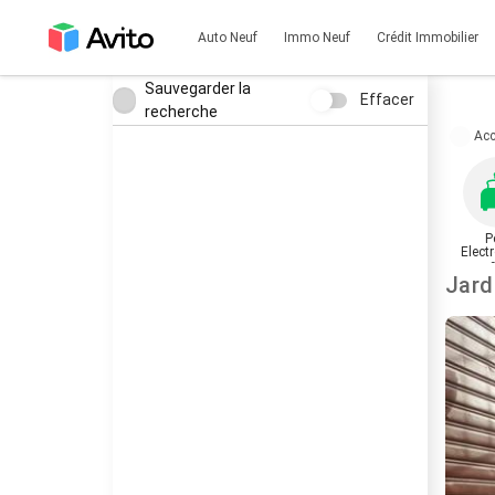
Auto Neuf
Immo Neuf
Crédit Immobilier
Sauvegarder la
Effacer
recherche
Acc
P
Elect