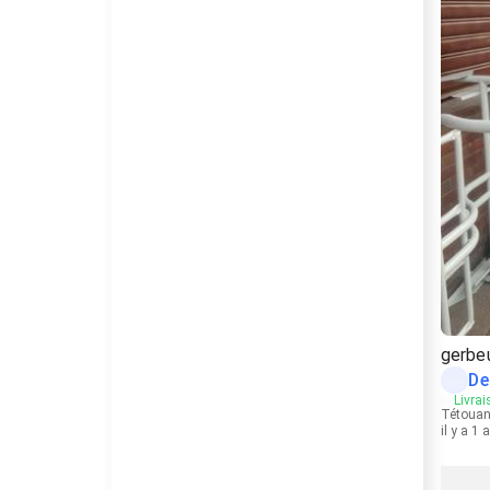
gerbe
De
Livrai
Tétoua
il y a 1 