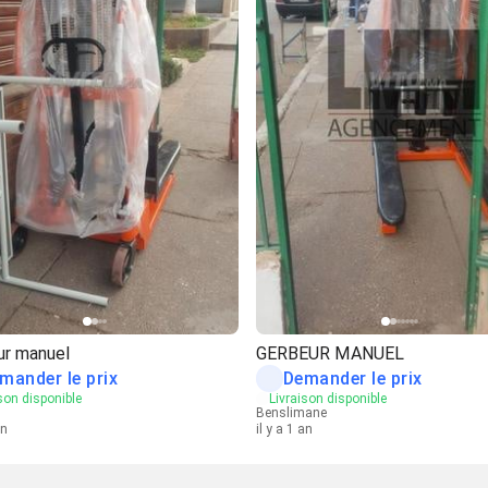
ur manuel
GERBEUR MANUEL
mander le prix
Demander le prix
son disponible
Livraison disponible
n
Benslimane
an
il y a 1 an