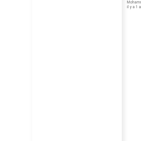
Moham
il y a 1 