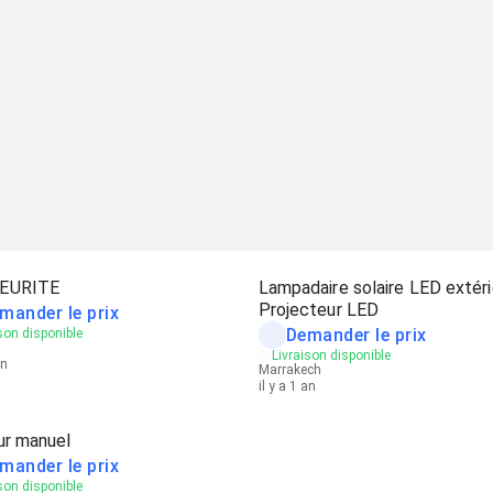
EURITE
Lampadaire solaire LED extéri
Projecteur LED
mander le prix
Demander le prix
son disponible
Livraison disponible
an
Marrakech
il y a 1 an
ur manuel
mander le prix
son disponible