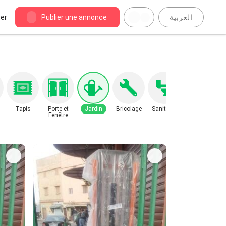
er
Publier une annonce
العربية
Tapis
Porte et
Jardin
Bricolage
Sanitaire
Fenêtre