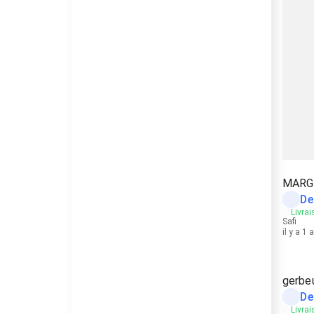
MARG
De
Livrai
Safi
il y a 1 
gerbe
De
Livrai