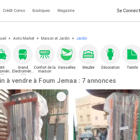
Se Connect
Crédit Conso
Boutiques
Magazine
ueil
Avito Market
Maison et Jardin
Jardin
etit
Grand
Confort de la
Vaisselles
Meuble
Décoration
Textile
roména
Electroména
maison
ger
ger
Jardin à vendre à Foum Jemaa : 7 annonces