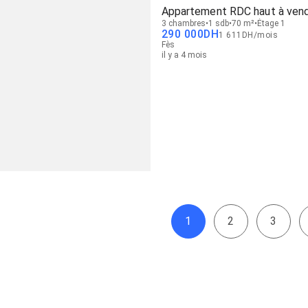
Appartement RDC haut à ven
3 chambres
1 sdb
70 m²
Étage 1
290 000
DH
1 611
DH
/
mois
Fès
il y a 4 mois
1
2
3