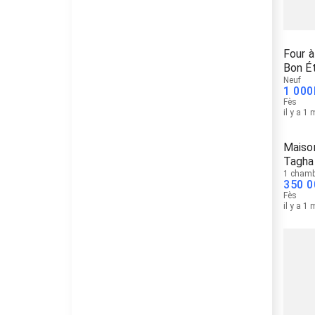
Four 
Bon É
Neuf
1 000
Fès
il y a 1
Maison
Tagha
1 chamb
350 0
Fès
il y a 1