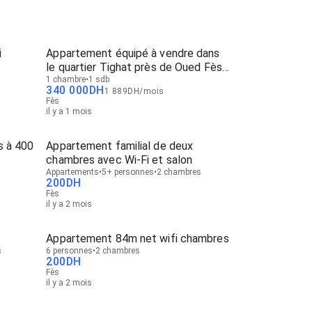
i
Appartement équipé à vendre dans
le quartier Tighat près de Oued Fès
à Fès
1 chambre
1 sdb
340 000
DH
1 889
DH
/
mois
Fès
il y a 1 mois
s à 400
Appartement familial de deux
chambres avec Wi-Fi et salon
Appartements
5+ personnes
2 chambres
200
DH
Fès
il y a 2 mois
Appartement 84m net wifi chambres
s
6 personnes
2 chambres
200
DH
Fès
il y a 2 mois