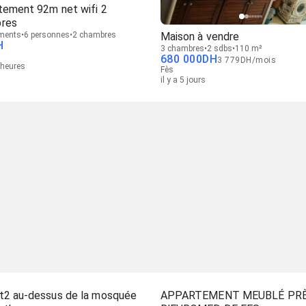
tement 92m net wifi 2
res
Maison à vendre
ments
6 personnes
2 chambres
H
3 chambres
2 sdbs
110 m²
680 000
DH
3 779
DH
/
mois
3 heures
Fès
il y a 5 jours
t2 au-dessus de la mosquée
APPARTEMENT MEUBLÉ PR