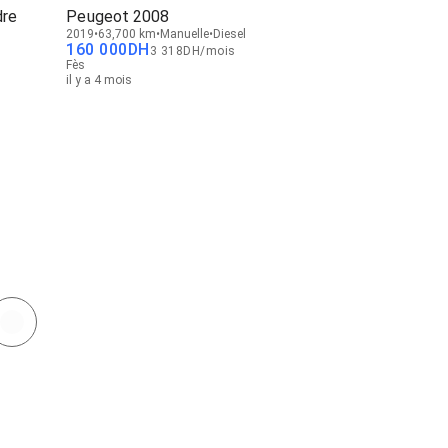
dre
Peugeot 2008
2019
63,700 km
Manuelle
Diesel
160 000
DH
3 318
DH
/
mois
Fès
il y a 4 mois