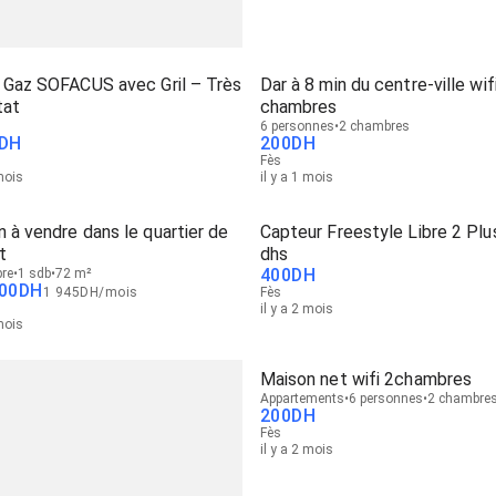
à Gaz SOFACUS avec Gril – Très
Dar à 8 min du centre-ville wif
tat
chambres
6 personnes
2 chambres
DH
200
DH
Fès
 mois
il y a 1 mois
 à vendre dans le quartier de
Capteur Freestyle Libre 2 Plu
t
dhs
400
DH
re
1 sdb
72 m²
00
DH
1 945
DH
/
mois
Fès
il y a 2 mois
 mois
Maison net wifi 2chambres
Appartements
6 personnes
2 chambre
200
DH
Fès
il y a 2 mois