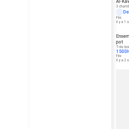
Al-Ka
3 chamb
De
Fès
il y a 1
Ensem
pot
Très bo
150
D
Fès
il y a 2