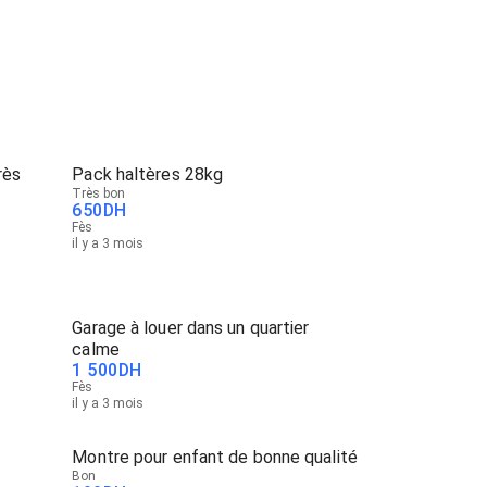
rès
Pack haltères 28kg
Très bon
650
DH
Fès
il y a 3 mois
Garage à louer dans un quartier
calme
1 500
DH
Fès
il y a 3 mois
Montre pour enfant de bonne qualité
Bon