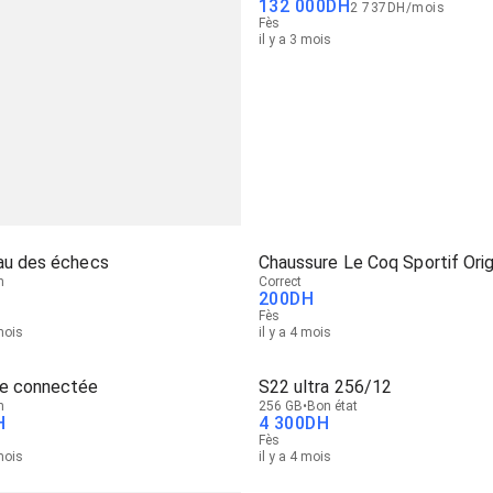
132 000
DH
2 737
DH
/
mois
Fès
il y a 3 mois
au des échecs
Chaussure Le Coq Sportif Orig
n
Correct
200
DH
Fès
 mois
il y a 4 mois
e connectée
S22 ultra 256/12
n
256 GB
Bon état
H
4 300
DH
Fès
 mois
il y a 4 mois