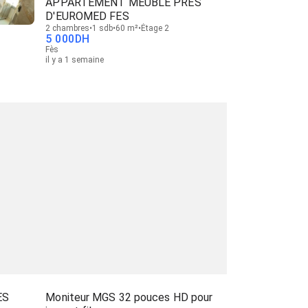
APPARTEMENT MEUBLÉ PRÈS
D'EUROMED FES
2 chambres
1 sdb
60 m²
Étage 2
5 000
DH
Fès
il y a 1 semaine
ÈS
Moniteur MGS 32 pouces HD pour