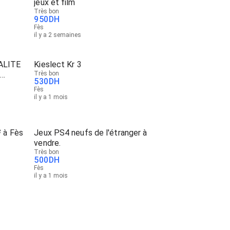
jeux et film
Très bon
950
DH
Fès
il y a 2 semaines
 ALITE
Kieslect Kr 3
Très bon
530
DH
Fès
il y a 1 mois
 à Fès
Jeux PS4 neufs de l'étranger à
vendre.
Très bon
500
DH
Fès
il y a 1 mois