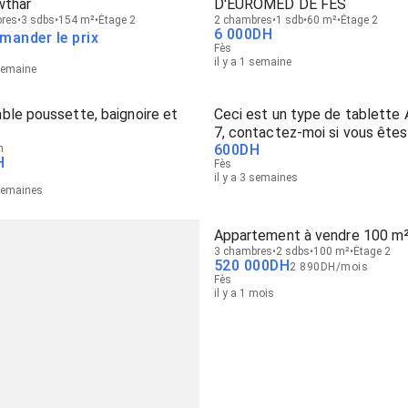
wthar
D'EUROMED DE FES
res
3 sdbs
154 m²
Étage 2
2 chambres
1 sdb
60 m²
Étage 2
6 000
DH
mander le prix
Fès
il y a 1 semaine
 semaine
ble poussette, baignoire et
Ceci est un type de tablette
7, contactez-moi si vous êtes
600
DH
n
intéressé
H
Fès
il y a 3 semaines
 semaines
Appartement à vendre 100 m²
3 chambres
2 sdbs
100 m²
Étage 2
520 000
DH
2 890
DH
/
mois
Fès
il y a 1 mois