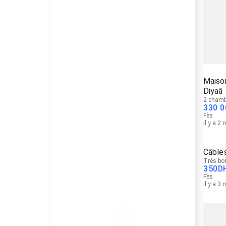
Maison
Diyaâ
2 chamb
330 0
Fès
il y a 2
Câble
Très bo
350
D
Fès
il y a 3