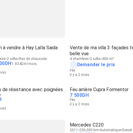
 à vendre à Hay Lalla Saida
Vente de ma villa 3 façades t
belle vue
res
2 sdbs
Rez de chaussée
4 chambres
2 sdbs
400 m²
00
DH
1 834
DH
/
mois
Demander le prix
Fès
 mois
il y a 2 mois
s de résistance avec poignées
Feu arrière Cupra Formentor
7 500
DH
n
H
Fès
il y a 2 mois
 mois
Mercedes C220
2011
230,000 km
Automatique
Diesel