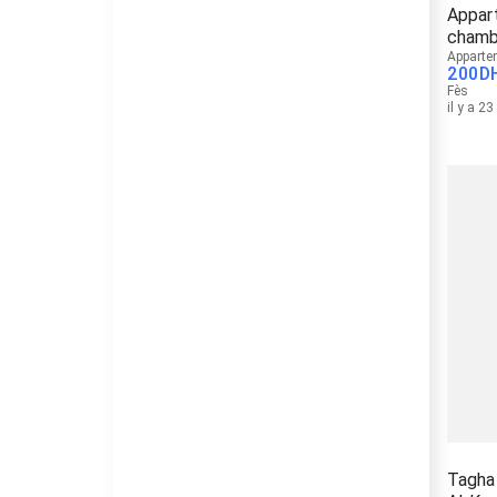
Appar
chamb
Apparte
200
D
Fès
il y a 2
Tagha