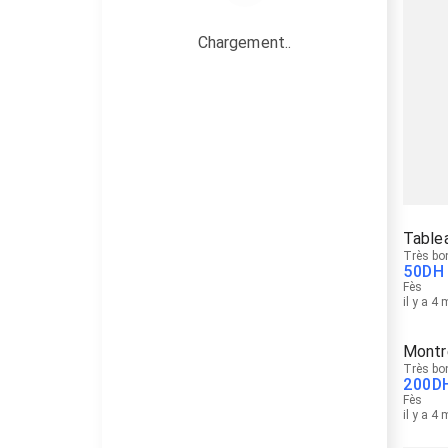
Chargement..
Table
Très bo
50
DH
Fès
il y a 4
Montr
Très bo
200
D
Fès
il y a 4