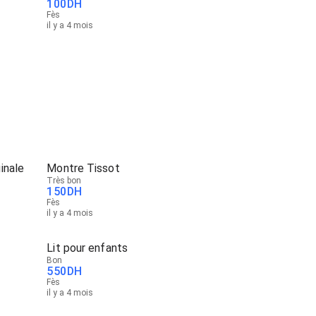
100
DH
Fès
il y a 4 mois
inale
Montre Tissot
Très bon
150
DH
Fès
il y a 4 mois
Lit pour enfants
Bon
550
DH
Fès
il y a 4 mois