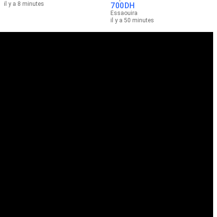
il y a 8 minutes
700
DH
Essaouira
il y a 50 minutes