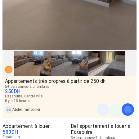
Appartements très propres à partir de 250 dh
5+ personnes
2 chambres
250
DH
Essaouira, Centre ville
il y a 18 heures
Abdel immobilier
Appartement à louer
Bel appartement à louer à
500
DH
Essaouira
Essaouira
5+ personnes
3 chambres