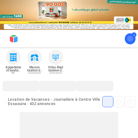
Apparteme
Maison
Villas-Riad
nt location
location de
location de
de
vacances
vacances
vacances
Location de Vacances - Journalière à Centre Ville
Essaouira : 432 annonces