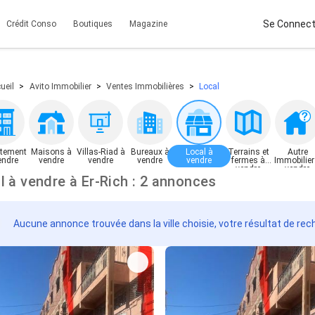
Se Connect
Crédit Conso
Boutiques
Magazine
ueil
Avito Immobilier
Ventes Immobilières
Local
tement
Maisons à
Villas-Riad à
Bureaux à
Local à
Terrains et
Autre
endre
vendre
vendre
vendre
vendre
fermes à
Immobilier
vendre
vendre
Local à vendre à Er-Rich : 2 annonces
Aucune annonce trouvée dans la ville choisie, votre résultat de rec