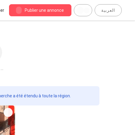
er
Publier une annonce
العربية
 à
herche a été étendu à toute la région.