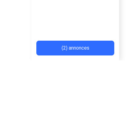
(2) annonces
Recherches rapides
pharmacie
hammam
showroom
massar 
synchronisation
tacos maroc
stockage
atel
Villes populaires