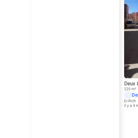
Deux 
220 m²
De
Er-Rich
il y a 4