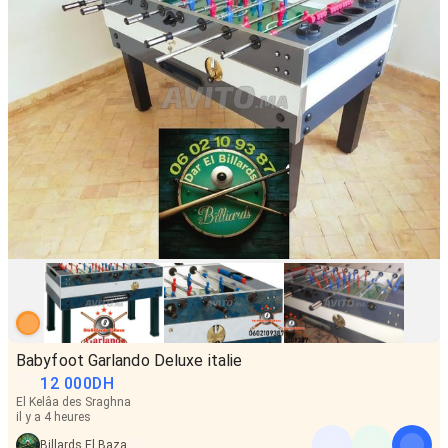
Babyfoot Garlando Deluxe italie
12 000
DH
El Kelâa des Sraghna
il y a 4 heures
Billards El Baza