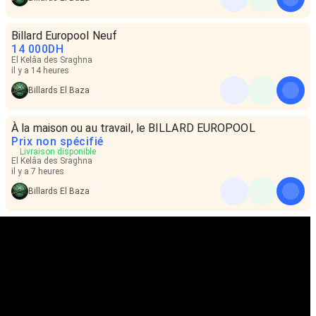
Billard Europool Neuf
14 000
DH
El Kelâa des Sraghna
il y a 14 heures
Billards El Baza
À la maison ou au travail, le BILLARD EUROPOOL
Prix non spécifié
Livraison disponible
El Kelâa des Sraghna
il y a 7 heures
Billards El Baza