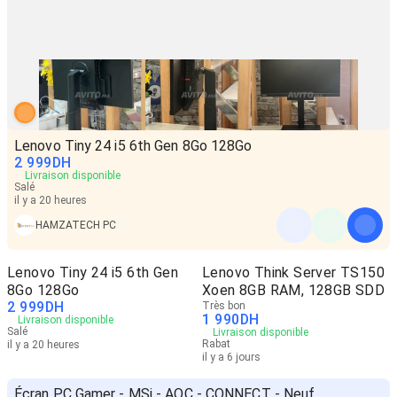
Lenovo Tiny 24 i5 6th Gen 8Go 128Go
2 999
DH
Livraison disponible
Salé
il y a 20 heures
HAMZATECH PC
Lenovo Tiny 24 i5 6th Gen
Lenovo Think Server TS150
8Go 128Go
Xoen 8GB RAM, 128GB SDD
2 999
DH
Très bon
1 990
DH
Livraison disponible
Salé
Livraison disponible
Rabat
il y a 20 heures
il y a 6 jours
Écran PC Gamer - MSi - AOC - CONNECT - Neuf