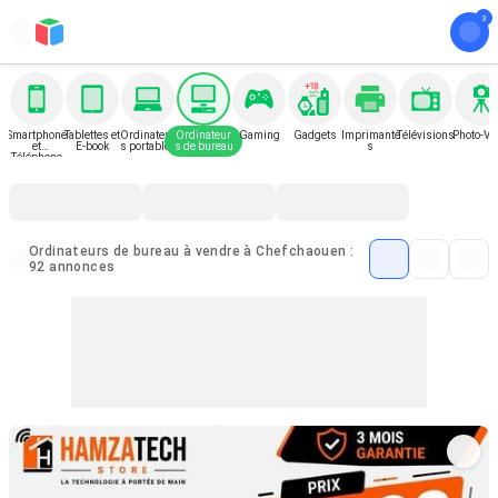
Smartphone
Tablettes et
Ordinateur
Ordinateur
Gaming
Gadgets
Imprimante
Télévisions
Photo-Vi
et
E-book
s portables
s de bureau
s
Téléphone
Ordinateurs de bureau à vendre à Chefchaouen :
92 annonces