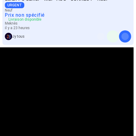
URGENT
Neuf
Prix non spécifié
Livraison disponible
Meknès
il y a 23 heures
Jy tous