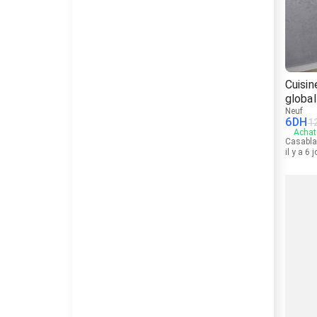
Cuisi
global
Neuf
6
DH
1
Achat 
Casabl
il y a 6 