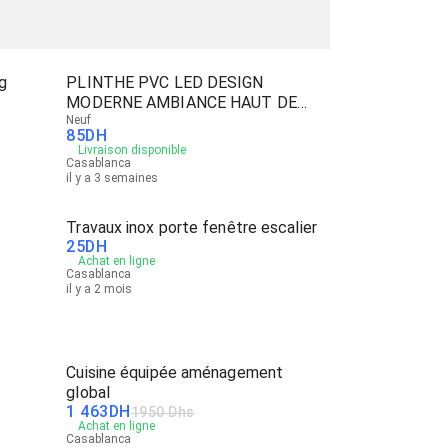
g
PLINTHE PVC LED DESIGN
MODERNE AMBIANCE HAUT DE
GAMME
Neuf
85
DH
Livraison disponible
Casablanca
il y a 3 semaines
Travaux inox porte fenêtre escalier
25
DH
Achat en ligne
Casablanca
il y a 2 mois
Cuisine équipée aménagement
global
1 463
DH
1950 Dhs
Achat en ligne
Casablanca