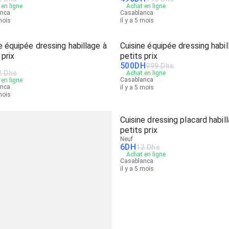
en ligne
Achat en ligne
anca
Casablanca
 mois
il y a 5 mois
e équipée dressing habillage à
Cuisine équipée dressing habil
 prix
petits prix
500
DH
999 Dhs
2 Dhs
Achat en ligne
Casablanca
en ligne
anca
il y a 5 mois
 mois
Cuisine dressing placard habil
petits prix
Neuf
6
DH
12 Dhs
Achat en ligne
Casablanca
il y a 5 mois