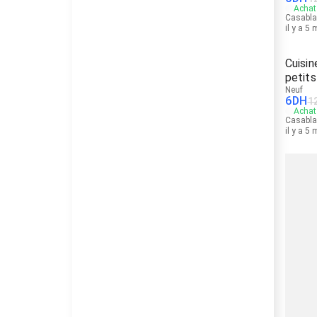
Achat 
Casabl
il y a 5
Cuisin
petits
Neuf
6
DH
1
Achat 
Casabl
il y a 5