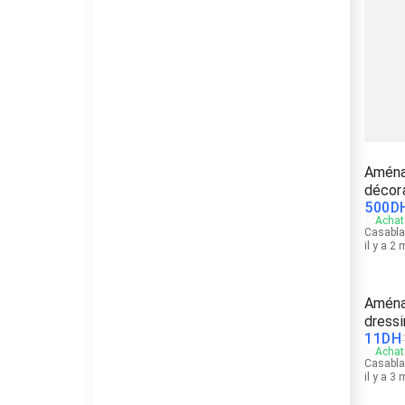
Aména
décor
500
D
Achat 
Casabl
il y a 2
Aména
dressi
11
DH
Achat 
Casabl
il y a 3