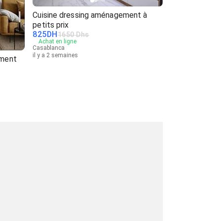
Cuisine dressing aménagement à
petits prix
825
DH
1650 Dhs
Achat en ligne
Casablanca
il y a 2 semaines
ement