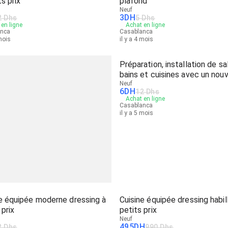
ts prix
plafond
Neuf
3
DH
2 Dhs
5 Dhs
en ligne
Achat en ligne
anca
Casablanca
 mois
il y a 4 mois
Préparation, installation de sa
bains et cuisines avec un nou
look
Neuf
6
DH
12 Dhs
Achat en ligne
Casablanca
il y a 5 mois
e équipée moderne dressing à
Cuisine équipée dressing habil
 prix
petits prix
Neuf
495
DH
2 Dhs
990 Dhs