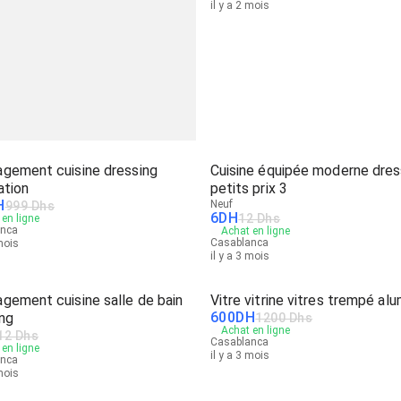
il y a 2 mois
gement cuisine dressing
Cuisine équipée moderne dres
ation
petits prix 3
H
Neuf
999 Dhs
6
DH
12 Dhs
en ligne
anca
Achat en ligne
Casablanca
 mois
il y a 3 mois
gement cuisine salle de bain
Vitre vitrine vitres trempé al
600
DH
ng
1200 Dhs
Achat en ligne
12 Dhs
Casablanca
en ligne
il y a 3 mois
anca
 mois