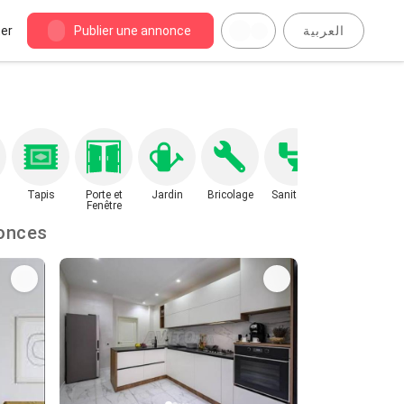
er
Publier une annonce
العربية
Tapis
Porte et
Jardin
Bricolage
Sanitaire
Fenêtre
: 40 annonces