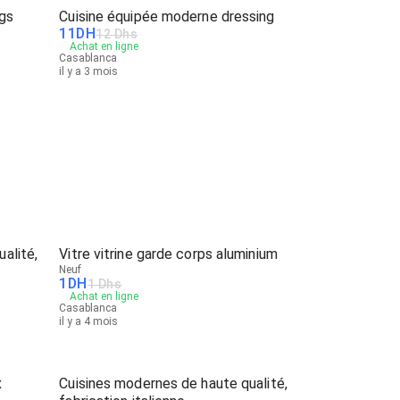
gs
Cuisine équipée moderne dressing
11
DH
12 Dhs
Achat en ligne
Casablanca
il y a 3 mois
alité,
Vitre vitrine garde corps aluminium
Neuf
1
DH
1 Dhs
Achat en ligne
Casablanca
il y a 4 mois
x
Cuisines modernes de haute qualité,