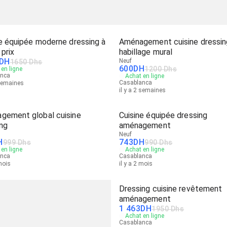
e équipée moderne dressing à
Aménagement cuisine dressin
 prix
habillage mural
DH
Neuf
1650 Dhs
600
DH
1200 Dhs
en ligne
anca
Achat en ligne
Casablanca
 semaines
il y a 2 semaines
gement global cuisine
Cuisine équipée dressing
ng
aménagement
Neuf
H
743
DH
999 Dhs
990 Dhs
en ligne
Achat en ligne
anca
Casablanca
 mois
il y a 2 mois
Dressing cuisine revêtement
aménagement
1 463
DH
1950 Dhs
Achat en ligne
Casablanca