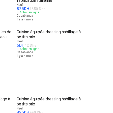
fabrication italienne
Neuf
825
DH
1650 Dhs
Achat en ligne
Casablanca
il y a 4 mois
lles de
Cuisine équipée dressing habillage à
veau
petits prix
Neuf
6
DH
12 Dhs
Achat en ligne
Casablanca
il y a 5 mois
lage à
Cuisine équipée dressing habillage à
petits prix
Neuf
495
DH
990 Dhs