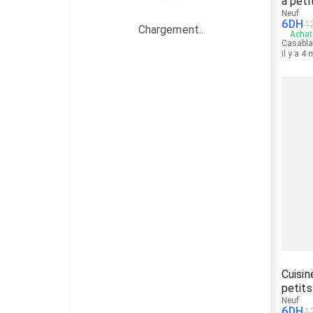
à peti
Neuf
6
DH
1
Chargement..
Achat 
Casabl
il y a 4
Cuisin
petits
Neuf
6
DH
1