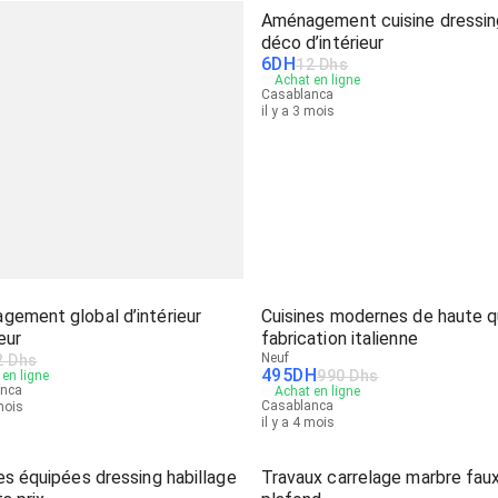
Aménagement cuisine dressin
déco d’intérieur
6
DH
12 Dhs
Achat en ligne
Casablanca
il y a 3 mois
gement global d’intérieur
Cuisines modernes de haute qu
eur
fabrication italienne
Neuf
2 Dhs
495
DH
990 Dhs
en ligne
anca
Achat en ligne
Casablanca
 mois
il y a 4 mois
es équipées dressing habillage
Travaux carrelage marbre fau