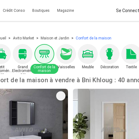
Se Connect
Crédit Conso
Boutiques
Magazine
ueil
Avito Market
Maison et Jardin
Confort de la maison
etit
Grand
Confort de la
Vaisselles
Meuble
Décoration
Textile
roména
Electroména
maison
ger
ger
Confort de la maison à vendre à Bni Khloug 