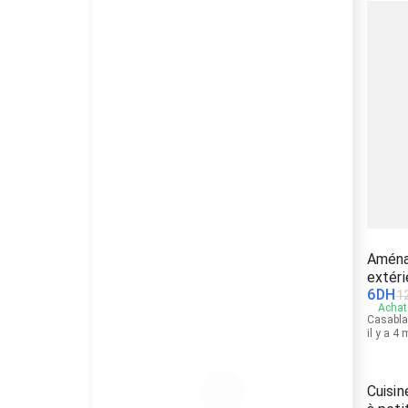
Aména
extéri
6
DH
1
Achat 
Casabl
il y a 4
Cuisin