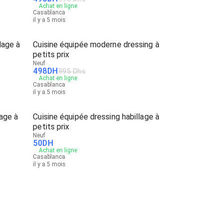
Achat en ligne
Casablanca
il y a 5 mois
lage à
Cuisine équipée moderne dressing à
petits prix
Neuf
498
DH
995 Dhs
Achat en ligne
Casablanca
il y a 5 mois
lage à
Cuisine équipée dressing habillage à
petits prix
Neuf
50
DH
Achat en ligne
Casablanca
il y a 5 mois