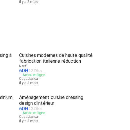
il y a 2 mois
sing à
Cuisines modernes de haute qualité
fabrication italienne réduction
Neuf
6
DH
12 Dhs
Achat en ligne
Casablanca
il y a 3 mois
uminium
Aménagement cuisine dressing
design d’intérieur
6
DH
12 Dhs
Achat en ligne
Casablanca
il y a 3 mois