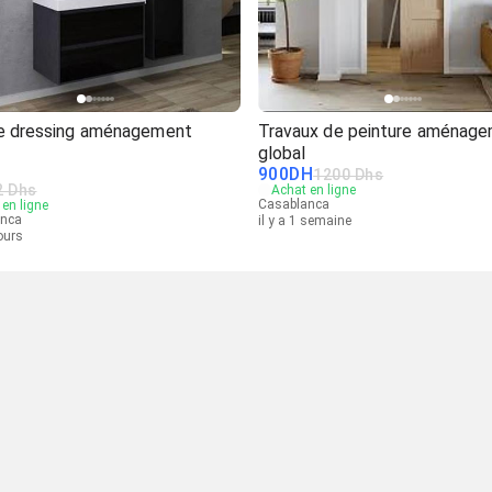
ne dressing aménagement
Travaux de peinture aménag
global
900
DH
1200 Dhs
2 Dhs
Achat en ligne
Casablanca
en ligne
anca
il y a 1 semaine
jours