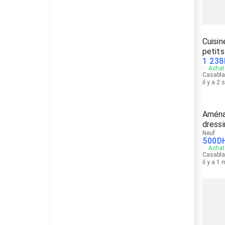
Cuisin
petits
1 238
Achat 
Casabl
il y a 2
Aména
dressi
Neuf
500
D
Achat 
Casabl
il y a 1