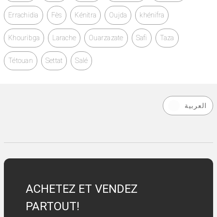
Errachidia
Fès
Kénitra
Oujda
khénifra
Khouribga
Larache
Ouarzazate
Safi
Taza
Tétouan
Settat
Salé
العربية
ACHETEZ ET VENDEZ
PARTOUT!