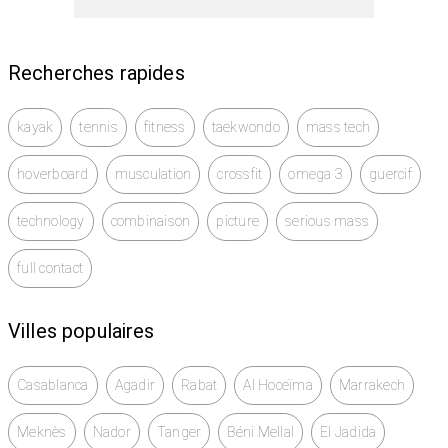
Recherches rapides
kayak
tennis
fitness
taekwondo
mass tech
hoverboard
musculation
crossfit
omega 3
guercif
technology
combinaison
picture
serious mass
full contact
Villes populaires
Casablanca
Agadir
Rabat
Al Hoceïma
Marrakech
Meknès
Nador
Tanger
Béni Mellal
El Jadida