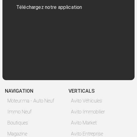
Téléchargez notre application
NAVIGATION
VERTICALS
Moteur.ma - Auto Neuf
Avito Véhicules
Immo Neuf
Avito Immobilier
Boutiques
Avito Market
Magazine
Avito Entreprise