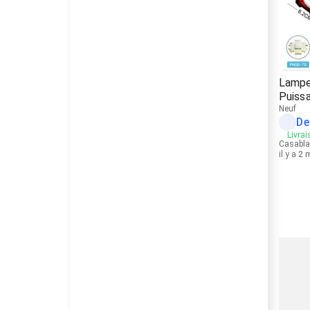
Lampe
Puissa
Neuf
De
Livrai
Casabl
il y a 2