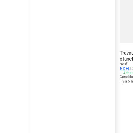
Travau
étanc
Neuf
6
DH
1
Achat 
Casabl
il y a 5