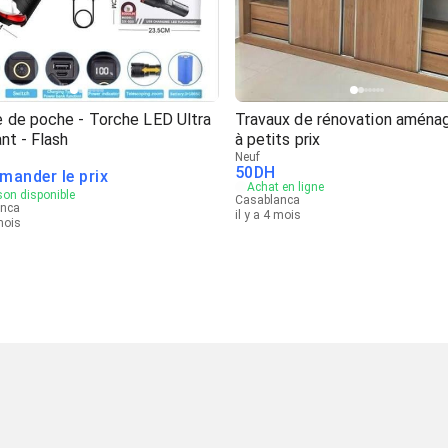
 de poche - Torche LED Ultra
Travaux de rénovation amén
nt - Flash
à petits prix
Neuf
50
DH
mander le prix
Achat en ligne
son disponible
Casablanca
anca
il y a 4 mois
 mois