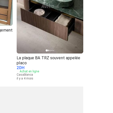
agement
La plaque BA TRZ souvent appelée
placo
2
DH
Achat en ligne
Casablanca
il y a 4 mois