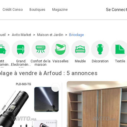
Se Connect
Crédit Conso
Boutiques
Magazine
ueil
Avito Market
Maison et Jardin
Bricolage
etit
Grand
Confort de la
Vaisselles
Meuble
Décoration
Textile
roména
Electroména
maison
ger
ger
Bricolage à vendre à Arfoud : 5 annonces