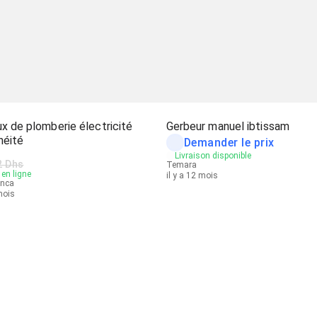
x de plomberie électricité
Gerbeur manuel ibtissam
héité
Demander le prix
Livraison disponible
2 Dhs
Temara
en ligne
il y a 12 mois
anca
 mois