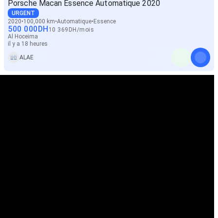
Porsche Macan Essence Automatique 2020
URGENT
2020
100,000 km
Automatique
Essence
500 000
DH
10 369
DH
/
mois
Al Hoceima
il y a 18 heures
ALAE