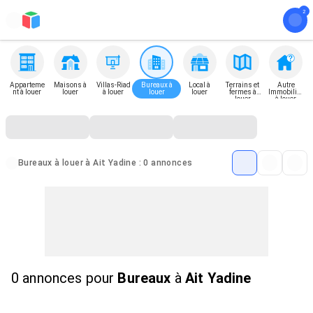
Apparteme
Maisons à
Villas-Riad
Bureaux à
Local à
Terrains et
Autre
nt à louer
louer
à louer
louer
louer
fermes à
Immobilier
louer
à louer
Bureaux à louer à Ait Yadine : 0 annonces
0 annonces
pour
Bureaux
à
Ait Yadine