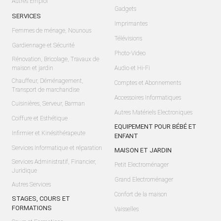
Autres Emploi
Gadgets
SERVICES
Imprimantes
Femmes de ménage, Nounous
Télévisions
Gardiennage et Sécurité
Photo-Video
Rénovation, Bricolage, Travaux de
maison et jardin
Audio et Hi-Fi
Chauffeur, Déménagement,
Comptes et Abonnements
Transport de marchandise
Accessoires Informatiques
Cuisinières, Serveur, Barman
Autres Matériels Electroniques
Coiffure et Esthétique
EQUIPEMENT POUR BÉBÉ ET
Infirmier et Kinésithérapeute
ENFANT
Services Informatique et réparation
MAISON ET JARDIN
Services Administratif, Financier,
Petit Electroménager
Juridique
Grand Electroménager
Autres Services
Confort de la maison
STAGES, COURS ET
FORMATIONS
Vaisselles