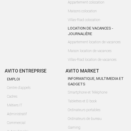
Appartement colocation
Maisons colocation
Villas-Riad colocation
LOCATION DE VACANCES -
JOURNALIÈRE
Appartement location de vacances
Maison location de vacances
Villas-Riad location de vacances
AVITO ENTREPRISE
AVITO MARKET
INFORMATIQUE, MULTIMEDIA ET
EMPLOI
GADGETS
Centre d'appels
Smartphone et Téléphone
Cadres
Tablettes et E-book
Métiers IT
Ordinateurs portables
Administratif
Ordinateurs de bureau
Commercial
Gaming