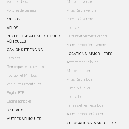
Voitures de location
Maisons à vendre
Voitures de Leasing
Villas-Riad à vendre
MOTOS
Bureaux à vendre
VÉLOS
Local à vendre
PIÈCES ET ACCESSOIRES POUR
Terrains et fermes à vendre
VÉHICULES
Autre Immobilier à vendre
CAMIONS ET ENGINS
LOCATIONS IMMOBILIÈRES
Camions
Appartement à louer
Remorques et caravanes
Maisons à louer
Fourgon et Minibus
Villas-Riad à louer
Véhicules Frigorifiques
Bureaux à louer
Engins BTP
Local à louer
Engins agricoles
Terrains et fermes à louer
BATEAUX
Autre Immobilier à louer
AUTRES VÉHICULES
COLOCATIONS IMMOBILIÈRES