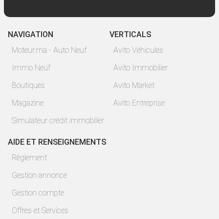
NAVIGATION
VERTICALS
Moteur.ma - Auto Neuf
Avito Véhicules
Immo Neuf
Avito Immobilier
Boutiques
Avito Market
Magazine
Avito Entreprise
Simulateur crédit immobilier
AIDE ET RENSEIGNEMENTS
Règlement
Gestion annonce
Gestion compte
Offres et Services