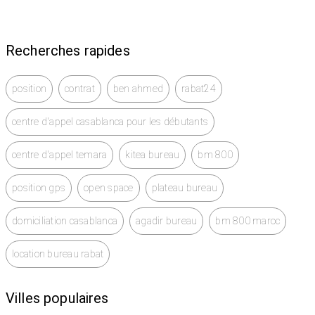
Recherches rapides
position
contrat
ben ahmed
rabat24
centre d'appel casablanca pour les débutants
centre d'appel temara
kitea bureau
bm 800
position gps
open space
plateau bureau
domiciliation casablanca
agadir bureau
bm 800 maroc
location bureau rabat
Villes populaires