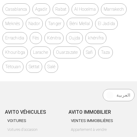
Casablanca
Agadir
Rabat
Al Hoceïma
Marrakech
Meknès
Nador
Tanger
Béni Mellal
El Jadida
Errachidia
Fès
Kénitra
Oujda
khénifra
Khouribga
Larache
Ouarzazate
Safi
Taza
Tétouan
Settat
Salé
العربية
AVITO VÉHICULES
AVITO IMMOBILIER
VOITURES
VENTES IMMOBILIÈRES
Voitures d'occasion
Appartement à vendre