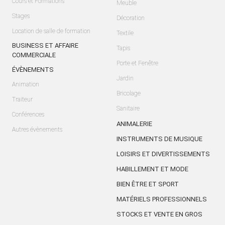
Cours et Formations
Meuble
Stages
Décoration
Location de salle de formation
Textile
BUSINESS ET AFFAIRE
Tapis
COMMERCIALE
Porte et Fenêtre
ÉVÈNEMENTS
Jardin
Animation
Bricolage
Traiteur
Sanitaire
Conférences
ANIMALERIE
Autres évènements
INSTRUMENTS DE MUSIQUE
LOISIRS ET DIVERTISSEMENTS
HABILLEMENT ET MODE
BIEN ÊTRE ET SPORT
MATÉRIELS PROFESSIONNELS
STOCKS ET VENTE EN GROS