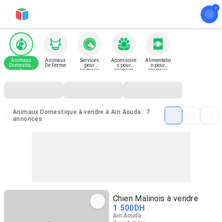
Animaux
Animaux
Services
Accessoire
Alimentatio
Domestiqu
De Ferme
pour
s pour
n pour
e
animaux
animaux
animaux
Animaux Domestique à vendre à Ain Aouda : 7
annonces
Chien Malinois à vendre
1 500
DH
Ain Aouda