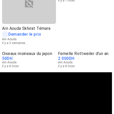
il y a 1 mois
Aïn Aouda Skhirat Témara
Demander le prix
Ain Aouda
il y a 3 semaines
Oiseaux moineaux du japon
Femelle Rottweiler d'un an
50
DH
2 000
DH
Ain Aouda
Ain Aouda
il y a 8 mois
il y a 8 mois