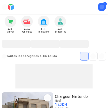
Avito
Avito
Avito
Avito
Market
Véhicules
Immobilier
Entreprise
Toutes les catégories à Ain Aouda
Chargeur Nintendo
Neuf
120
DH