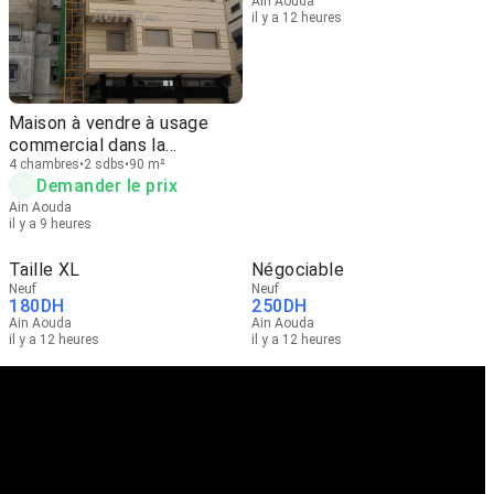
Ain Aouda
il y a 12 heures
Maison à vendre à usage
commercial dans la
subdivision Al Fadl
4 chambres
2 sdbs
90 m²
Demander le prix
Ain Aouda
il y a 9 heures
Taille XL
Négociable
Neuf
Neuf
180
DH
250
DH
Ain Aouda
Ain Aouda
il y a 12 heures
il y a 12 heures