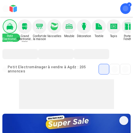
Petit
Grand
Confort de
Vaisselles
Meuble
Décoration
Textile
Tapis
Porte e
Electromén
Electromén
la maison
Fenêtr
ager
ager
Petit Electroménager à vendre à Agdz : 205
annonces