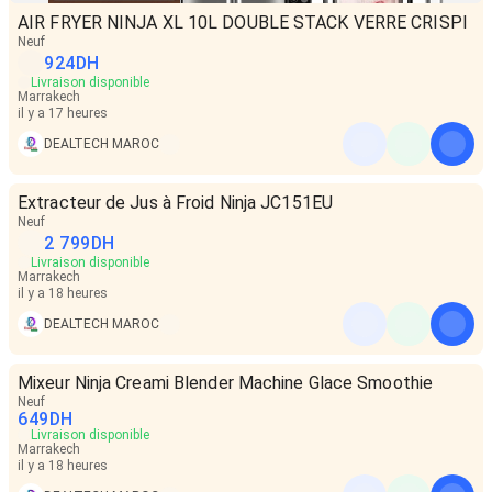
AIR FRYER NINJA XL 10L DOUBLE STACK VERRE CRISPI
Neuf
924
DH
Livraison disponible
Marrakech
il y a 17 heures
DEALTECH MAROC
Extracteur de Jus à Froid Ninja JC151EU
Neuf
2 799
DH
Livraison disponible
Marrakech
il y a 18 heures
DEALTECH MAROC
Mixeur Ninja Creami Blender Machine Glace Smoothie
Neuf
649
DH
Livraison disponible
Marrakech
il y a 18 heures