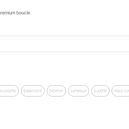
 premium boucle.
poussette
balancoire
biberon
jumeaux
sucette
maxi co