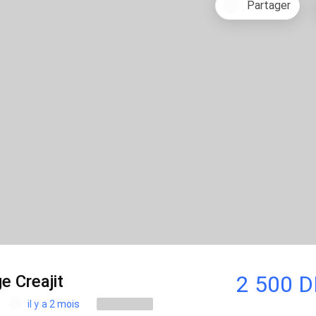
Partager
2 500 
e Creajit
il y a 2 mois