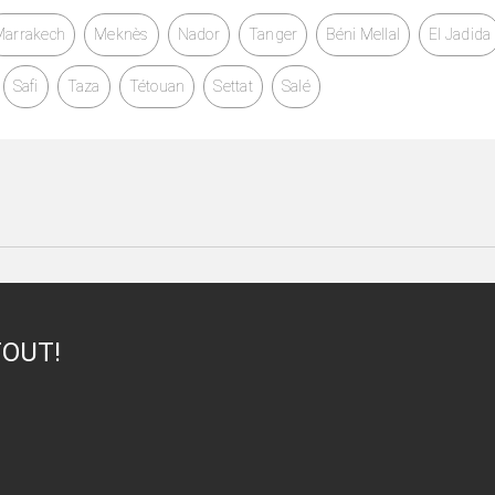
Marrakech
Meknès
Nador
Tanger
Béni Mellal
El Jadida
Safi
Taza
Tétouan
Settat
Salé
TOUT!