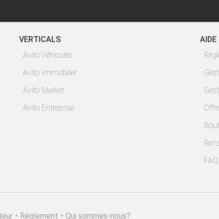
VERTICALS
AIDE
Avito Véhicules
Règ
Avito Immobilier
Gest
Avito Market
Gest
Avito Entreprise
Offr
Bout
Ren
FAQ
teur
•
Réglement
•
Qui sommes-nous?