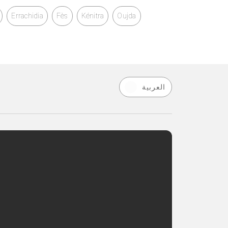
Errachidia
Fès
Kénitra
Oujda
العربية