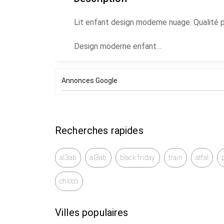
Lit enfant design moderne nuage. Qualité
Design moderne enfant
Qualité premium
Stock limité
Annonces Google
Prix 2 500 DH
Adresse 82 Rue Sidi Ghanem Marrakech
Recherches rapides
Contact Kenza
al3ab
al3ab
black friday
train
atfal
chicco
Villes populaires