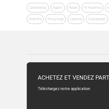
Casablanca
Agadir
Rabat
Al Hoceïma
khénifra
Khouribga
Larache
Ouarzazate
ACHETEZ ET VENDEZ PAR
Téléchargez notre application