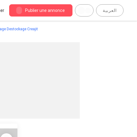
er
Publier une annonce
العربية
uage Destockage Creajit