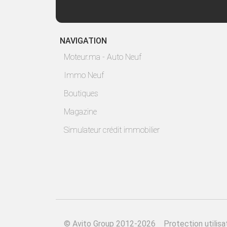
NAVIGATION
Moteur.ma - Auto Neuf
Immo Neuf
Boutiques
Magazine
Simulateur crédit immobilier
©
Avito Group 2012-2026
Protection utilisa