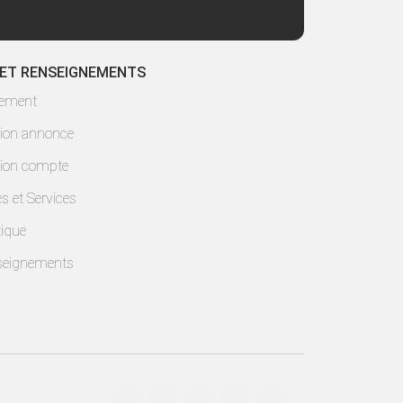
 ET RENSEIGNEMENTS
lement
ion annonce
ion compte
es et Services
ique
seignements