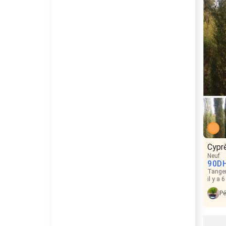
Cypr
Neuf
90
D
Tange
il y a 