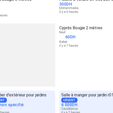
300
DH
Mohammedia
il y a 6 heures
heures
Cyprès Bougie 2 mètres
Neuf
60
DH
Rabat
il y a 7 heures
ier d'extérieur pour jardins
Salle à manger pour jardin r0
ENT
URGENT
 non spécifié
6 000
DH
r
Casablanca
7 heures
il y a 7 heures