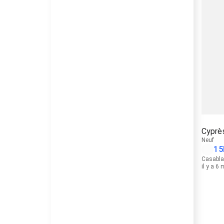
Cyprè
Neuf
15
Casabl
il y a 6