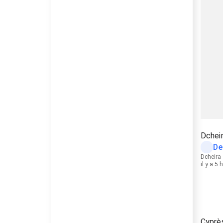
Dcheir
De
Dcheira
il y a 5 
Cyprè