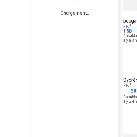
Chargement..
bougai
Neuf
15
DH
Casabl
il y a 3 
Cyprè
Neuf
60
Casabl
il y a 4 