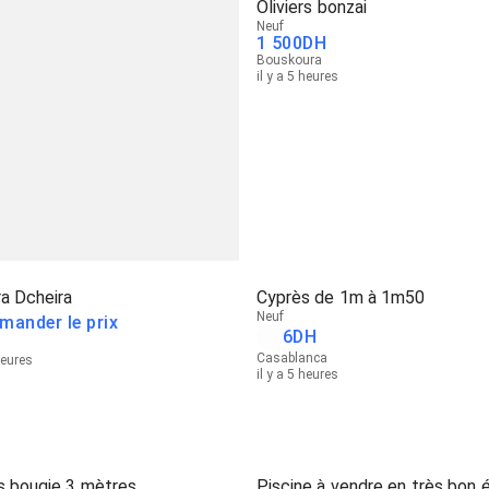
Oliviers bonzai
Neuf
1 500
DH
Bouskoura
il y a 5 heures
a Dcheira
Cyprès de 1m à 1m50
Neuf
mander le prix
6
DH
Casablanca
heures
il y a 5 heures
s bougie 3 mètres
Piscine à vendre en très bon 