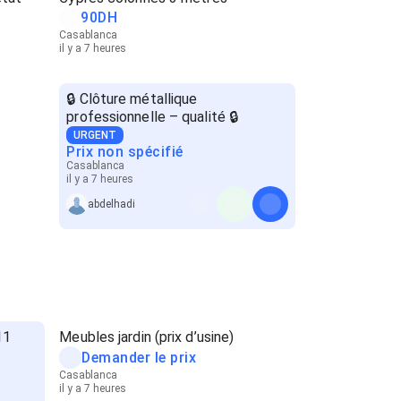
90
DH
Casablanca
il y a 7 heures
🔒 Clôture métallique
professionnelle – qualité 🔒
URGENT
Prix non spécifié
Casablanca
il y a 7 heures
abdelhadi
11
Meubles jardin (prix d’usine)
Demander le prix
Casablanca
il y a 7 heures