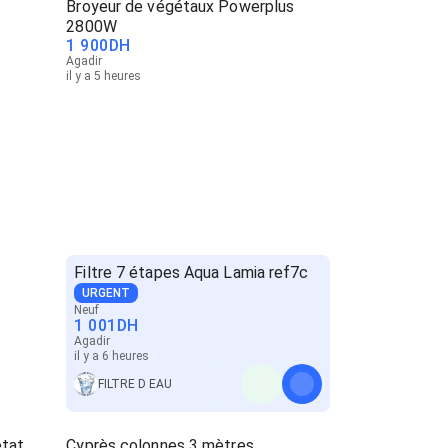
Broyeur de végétaux Powerplus
2800W
1 900
DH
Agadir
il y a 5 heures
Filtre 7 étapes Aqua Lamia ref7c
URGENT
Neuf
1 001
DH
Agadir
il y a 6 heures
FILTRE D EAU
état
Cyprès colonnes 3 mètres