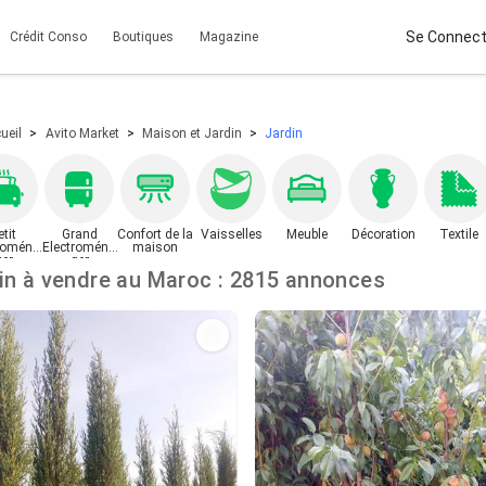
Se Connect
Crédit Conso
Boutiques
Magazine
ueil
Avito Market
Maison et Jardin
Jardin
etit
Grand
Confort de la
Vaisselles
Meuble
Décoration
Textile
roména
Electroména
maison
ger
ger
Jardin à vendre au Maroc : 2815 annonces