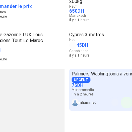
200kg
mander le prix
Neuf
650
DH
anca
Marrakech
heure
il y a 1 heure
age Gazonné LUX Tous
Cyprès 3 mètres
sions Tout Le Maroc
Neuf
45
DH
H
Casablanca
il y a 1 heure
heure
Palmiers Washingtonia à ven
URGENT
75
DH
Mohammedia
il y a 2 heures
mhammed