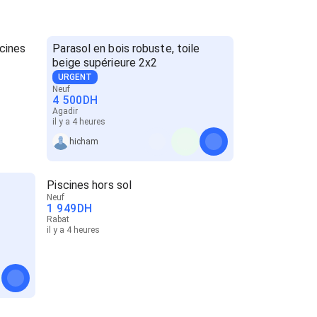
scines
Parasol en bois robuste, toile
beige supérieure 2x2
URGENT
Neuf
4 500
DH
Agadir
il y a 4 heures
hicham
Piscines hors sol
Neuf
1 949
DH
Rabat
il y a 4 heures