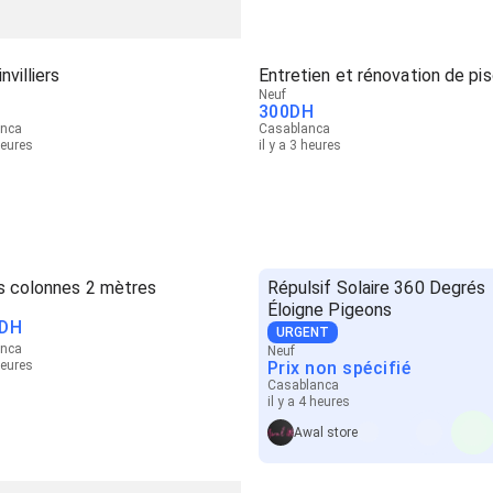
nvilliers
Entretien et rénovation de pi
Neuf
300
DH
anca
Casablanca
heures
il y a 3 heures
s colonnes 2 mètres
Répulsif Solaire 360 Degrés
Éloigne Pigeons
DH
URGENT
anca
Neuf
heures
Prix non spécifié
Casablanca
il y a 4 heures
Awal store