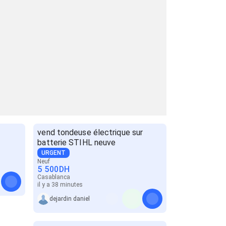
vend tondeuse électrique sur
batterie STIHL neuve
URGENT
Neuf
5 500
DH
Casablanca
il y a 38 minutes
dejardin daniel