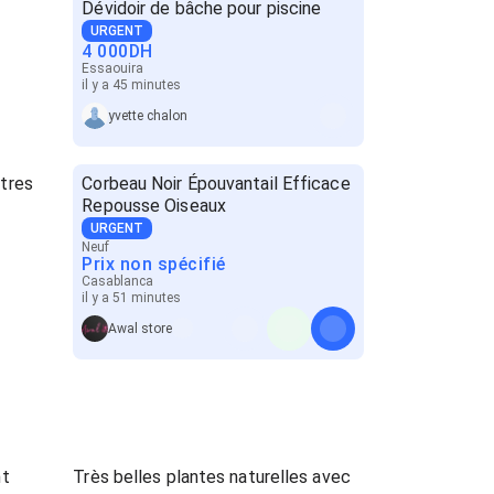
Dévidoir de bâche pour piscine
URGENT
4 000
DH
Essaouira
il y a 45 minutes
yvette chalon
tres
Corbeau Noir Épouvantail Efficace
Repousse Oiseaux
URGENT
Neuf
Prix non spécifié
Casablanca
il y a 51 minutes
Awal store
nt
Très belles plantes naturelles avec