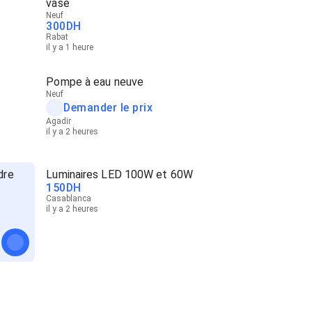
vase
Neuf
300
DH
Rabat
il y a 1 heure
Pompe à eau neuve
Neuf
Demander le prix
Agadir
il y a 2 heures
dre
Luminaires LED 100W et 60W
150
DH
Casablanca
il y a 2 heures