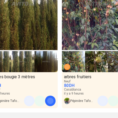
ès bougie 3 mètres
arbres fruitiers
Neuf
H
80
DH
r
Casablanca
6 heures
il y a 9 heures
Pépinière Tafoukt
Pépinière Tafoukt