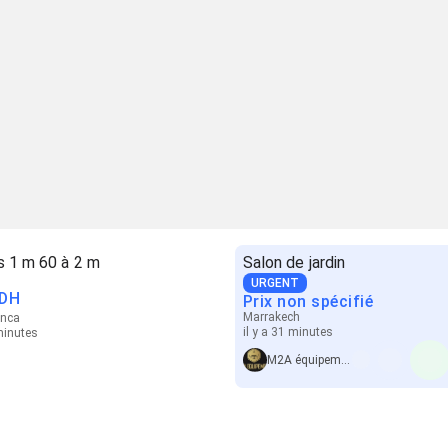
s 1 m 60 à 2 m
Salon de jardin
URGENT
DH
Prix non spécifié
Marrakech
anca
il y a 31 minutes
 minutes
M2A équipement