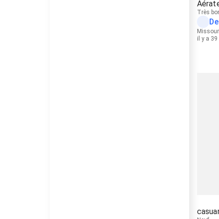
Aérate
Très bo
De
Missour
il y a 3
casuar