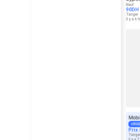
Neuf
90
DH
Tanger
il y a 6 
Mobil
URG
Prix
Tange
il y a 