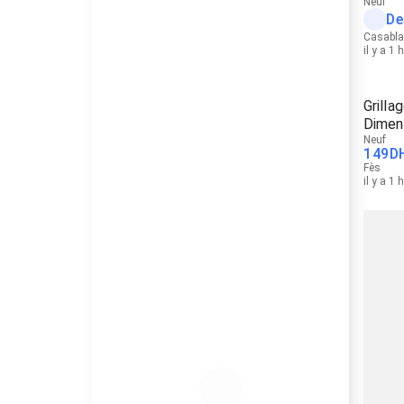
Neuf
De
Casabl
il y a 1 
Grill
Dimen
Neuf
149
D
Fès
il y a 1 