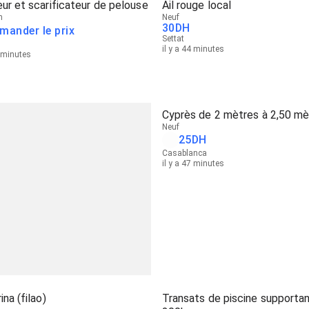
ur et scarificateur de pelouse
Ail rouge local
n
Neuf
30
DH
mander le prix
Settat
il y a 44 minutes
9 minutes
Cyprès de 2 mètres à 2,50 mè
Neuf
25
DH
Casablanca
il y a 47 minutes
ina (filao)
Transats de piscine supporta