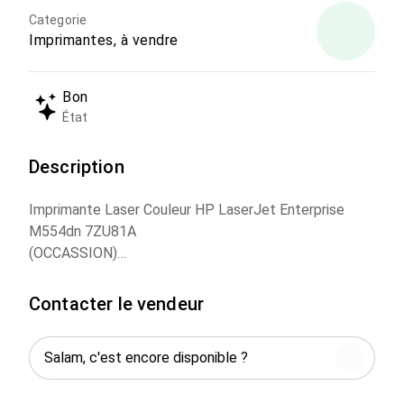
Categorie
Imprimantes, à vendre
Bon
État
Description
Imprimante Laser Couleur HP LaserJet Enterprise
M554dn 7ZU81A
(OCCASSION)
Vitesse d’impression noir : jusqu’à 33 pages/minute
(norme ISO)
Contacter le vendeur
Vitesse d’impression couleur : jusqu’à 33 pages/minute
(norme ISO)