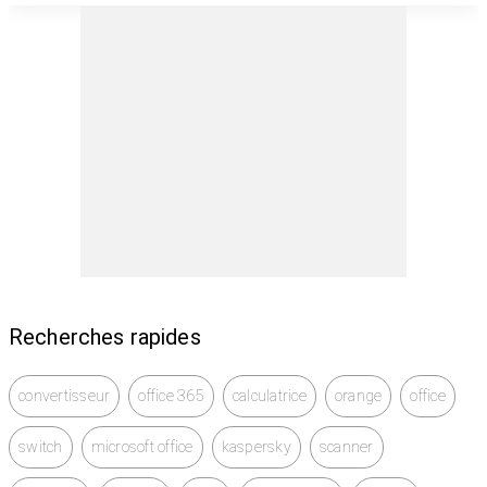
Qualité d’impression noire : HP ImageREt 3600
Qualité d’impression couleur : HP ImageREt 3600
Volume de pages mensuel recommandé : de 2 000 à 8
500 pages
Impression recto/verso : Automatique (standard)
Consommables : 4 toners séparés (Noir, Cyan,
Magenta, Jaune)
Connectivité :
Recherches rapides
1 × port périphérique USB 2.0 haut débit
convertisseur
office 365
calculatrice
orange
office
2 × ports USB 2.0 haut débit (hôte)
switch
microsoft office
kaspersky
scanner
1 × port réseau Gigabit Ethernet 10/100/1000 Base-