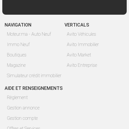
NAVIGATION
VERTICALS
Moteur.ma - Auto Neuf
Avito Véhicules
Immo Neuf
Avito Immobilier
Boutiques
Avito Market
Magazine
Avito Entreprise
Simulateur crédit immobilier
AIDE ET RENSEIGNEMENTS
Règlement
Gestion annonce
Gestion compte
Offres et Services