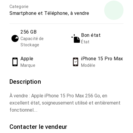
Categorie
Smartphone et Téléphone, à vendre
256 GB
Bon état
Capacité de
État
Stockage
Apple
iPhone 15 Pro Max
Marque
Modèle
Description
À vendre : Apple iPhone 15 Pro Max 256 Go, en
excellent état, soigneusement utilisé et entièrement
fonctionnel.
Aucun défaut technique ni esthétique à signaler.
Capacité de la batterie : 88 %.
Contacter le vendeur