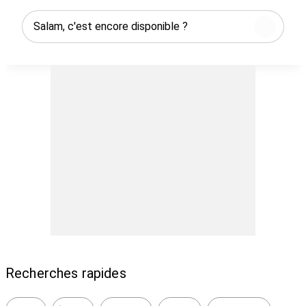
📦 Accessoires inclus originale
• AirPods Pro
• Coque Apple
• Protection écran (verre trempé)
• Protection caméra
🔓 Téléphone débloqué iCloud, prêt à l’utilisation
immédiate.
📍 Remise en main propre uniquement.
💰 Prix fixe : 9 300 MAD – non négociable
Recherches rapides