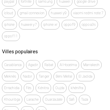
paypal
fortnite
samsung
huawei
google drive
icloud
gmail connexion
huawei y9
xiaomi redmi note 7
iphone
huawei y7
iphone xr
oppo f9
oppo a3s
oppo f11
Villes populaires
Casablanca
Agadir
Rabat
Al Hoceïma
Marrakech
Meknès
Nador
Tanger
Béni Mellal
El Jadida
Errachidia
Fès
Kénitra
Oujda
khénifra
Khouribga
Larache
Ouarzazate
Safi
Taza