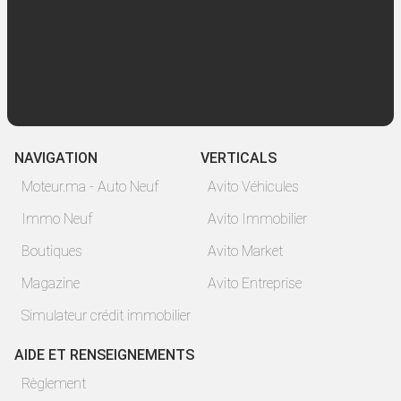
NAVIGATION
VERTICALS
Moteur.ma - Auto Neuf
Avito Véhicules
Immo Neuf
Avito Immobilier
Boutiques
Avito Market
Magazine
Avito Entreprise
Simulateur crédit immobilier
AIDE ET RENSEIGNEMENTS
Règlement