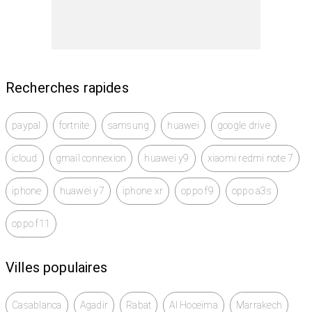
Recherches rapides
paypal
fortnite
samsung
huawei
google drive
icloud
gmail connexion
huawei y9
xiaomi redmi note 7
iphone
huawei y7
iphone xr
oppo f9
oppo a3s
oppo f11
Villes populaires
Casablanca
Agadir
Rabat
Al Hoceïma
Marrakech