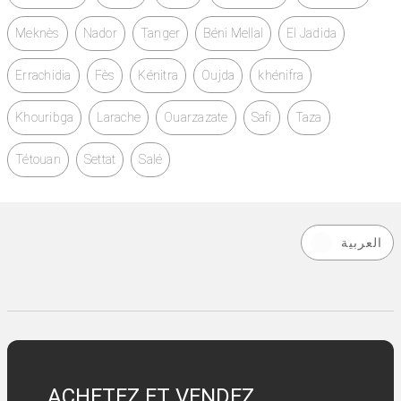
Meknès
Nador
Tanger
Béni Mellal
El Jadida
Errachidia
Fès
Kénitra
Oujda
khénifra
Khouribga
Larache
Ouarzazate
Safi
Taza
Tétouan
Settat
Salé
العربية
ACHETEZ ET VENDEZ