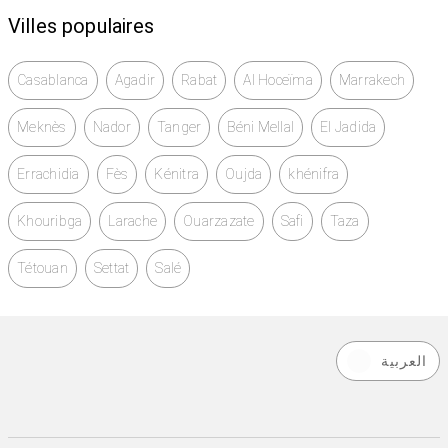
Villes populaires
Casablanca
Agadir
Rabat
Al Hoceïma
Marrakech
Meknès
Nador
Tanger
Béni Mellal
El Jadida
Errachidia
Fès
Kénitra
Oujda
khénifra
Khouribga
Larache
Ouarzazate
Safi
Taza
Tétouan
Settat
Salé
العربية