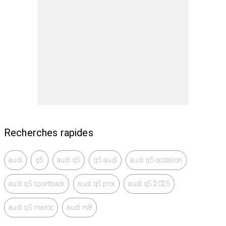
Recherches rapides
audi
q5
audi q5
q5 audi
audi q5 occasion
audi q5 sportback
audi q5 prix
audi q5 2025
audi q5 maroc
audi rs8