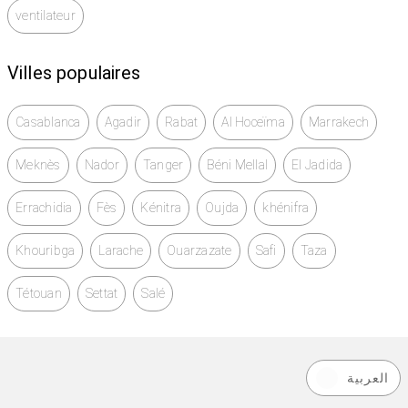
ventilateur
Villes populaires
Casablanca
Agadir
Rabat
Al Hoceïma
Marrakech
Meknès
Nador
Tanger
Béni Mellal
El Jadida
Errachidia
Fès
Kénitra
Oujda
khénifra
Khouribga
Larache
Ouarzazate
Safi
Taza
Tétouan
Settat
Salé
العربية