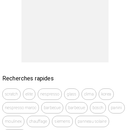
Recherches rapides
scratch
elite
nespresso
glass
clima
korea
nespresso maroc
barbecue
barbecue
bosch
panini
moulinex
chauffage
siemens
panneau solaire