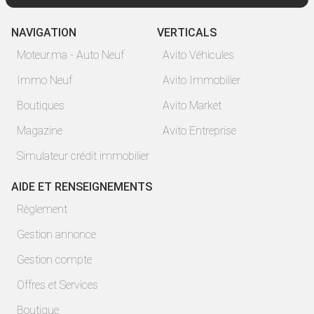
NAVIGATION
VERTICALS
Moteur.ma - Auto Neuf
Avito Véhicules
Immo Neuf
Avito Immobilier
Boutiques
Avito Market
Magazine
Avito Entreprise
Simulateur crédit immobilier
AIDE ET RENSEIGNEMENTS
Règlement
Gestion annonce
Gestion compte
Offres et Services
Boutique