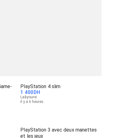
 Game-
PlayStation 4 slim
1 400
DH
Laâyoune
il y a 6 heures
PlayStation 3 avec deux manettes
et les jeux