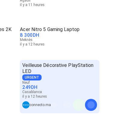
Agadir
il y a 11 heures
es 2K
Acer Nitro 5 Gaming Laptop
8 300
DH
Meknès
il y a 12 heures
Veilleuse Décorative PlayStation
LED
URGENT
Neuf
249
DH
Casablanca
il y a 12 heures
connecto.ma