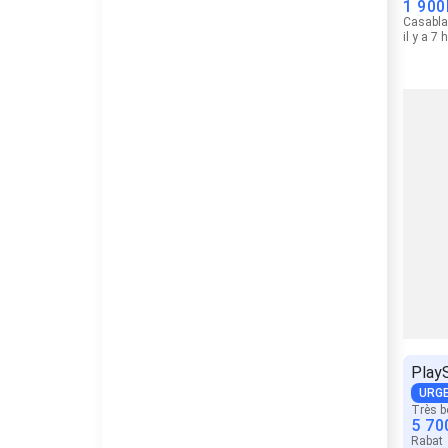
1 900
Casabl
il y a 7 
Play
URG
Très b
5 70
Rabat