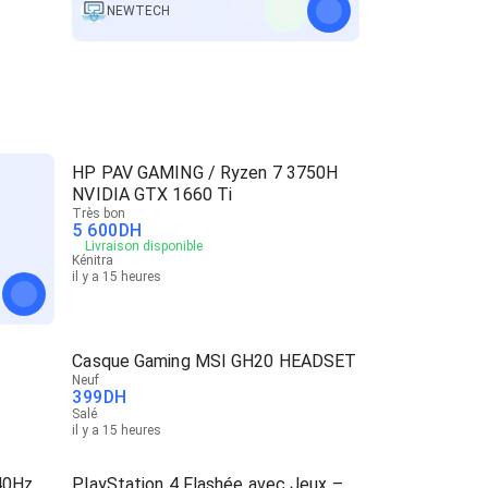
NEWTECH
HP PAV GAMING / Ryzen 7 3750H
NVIDIA GTX 1660 Ti
Très bon
5 600
DH
Livraison disponible
Kénitra
il y a 15 heures
Casque Gaming MSI GH20 HEADSET
Neuf
399
DH
Salé
il y a 15 heures
40Hz
PlayStation 4 Flashée avec Jeux –