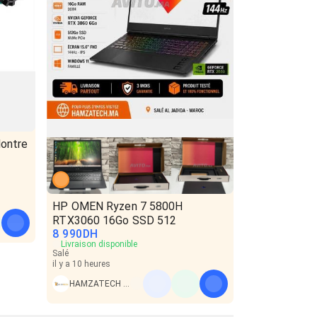
ontre
HP OMEN Ryzen 7 5800H
RTX3060 16Go SSD 512
8 990
DH
Livraison disponible
Salé
il y a 10 heures
HAMZATECH PC