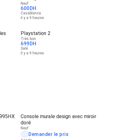
Neuf
600
DH
Casablanca
il y a 9 heures
les
Playstation 2
Très bon
699
DH
Salé
il y a 9 heures
 995HX
Console murale design avec miroir
doré
Neuf
Demander le prix