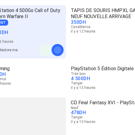
Station 4 500Go Call of Duty
TAPIS DE SOURIS HMPXL G
rn Warfare II
NEUF NOUVELLE ARRIVAGE
350
DH
ENT
Casablanca
il y a 12 heures
0
DH
12 heures
lestore ma
ming
PlayStation 5 Édition Digitale
DH
Très bon
4 500
DH
anca
Tanger
3 heures
il y a 13 heures
CD Final Fantasy XVI - PlaySt
Neuf
478
DH
Tanger
il y a 13 heures