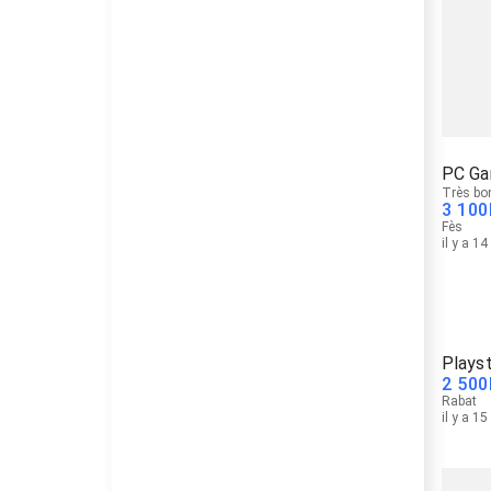
PC Ga
Très bo
3 100
Fès
il y a 1
Playst
2 500
Rabat
il y a 1