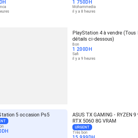
DH
1 750
DH
anca
Mohammedia
heures
il y a 8 heures
PlayStation 4 à vendre (Tous 
détails ci-dessous)
Bon
1 200
DH
Safi
il y a 9 heures
Station 5 occasion Ps5
ASUS TX GAMING - RYZEN 9
RTX 5060 8G VRAM
ENT
on
URGENT
0
DH
Très bon
15 999
DH