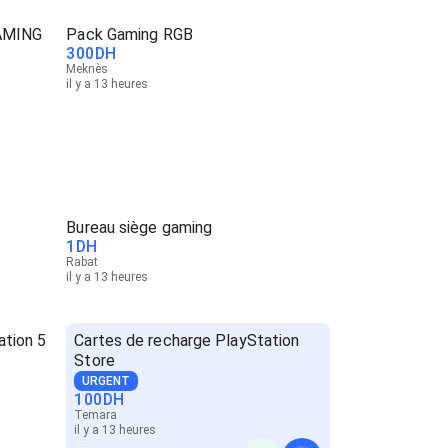
AMING
Pack Gaming RGB
300
DH
Meknès
il y a 13 heures
Bureau siège gaming
1
DH
Rabat
il y a 13 heures
ation 5
Cartes de recharge PlayStation
Store
URGENT
100
DH
Temara
il y a 13 heures