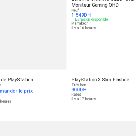
Moniteur Gaming QHD
Neuf
1 549
DH
Livraison disponible
Marrakech
il y a 16 heures
 de PlayStation
PlayStation 3 Slim Flashée
n
Très bon
900
DH
mander le prix
Rabat
il y a 17 heures
6 heures