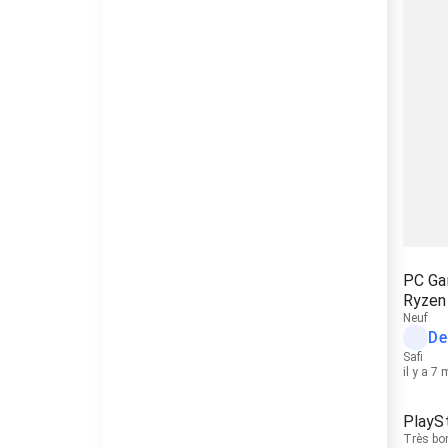
PC Ga
Ryzen
Neuf
De
Safi
il y a 7
PlaySt
Très bo