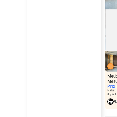
Meub
Mesu
Prix
Rabat
il y a 
FM