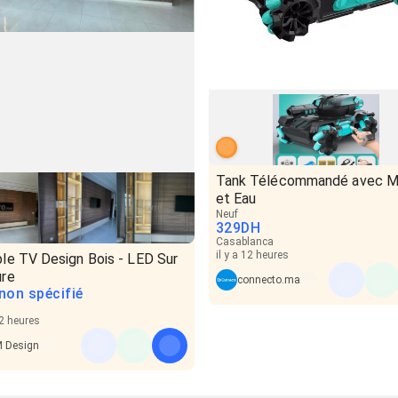
Tank Télécommandé avec M
et Eau
Neuf
329
DH
Casablanca
il y a 12 heures
le TV Design Bois - LED Sur
re
connecto.ma
 non spécifié
12 heures
 Design