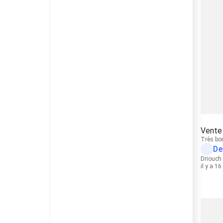
Vente
Très bo
De
Driouch
il y a 1