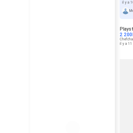
il y a 
M
Playst
2 200
Chefch
il y a 1