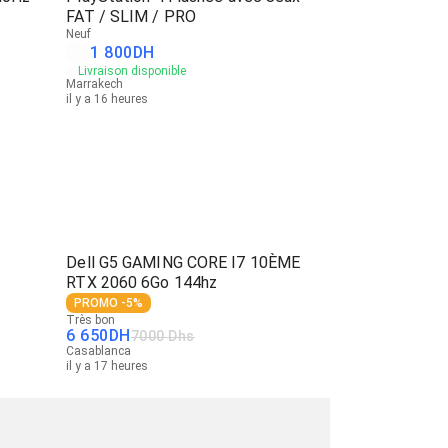
FAT / SLIM / PRO
Neuf
1 800
DH
Livraison disponible
Marrakech
il y a 16 heures
Dell G5 GAMING CORE I7 10ÈME
RTX 2060 6Go 144hz
PROMO -5%
Très bon
6 650
DH
7000 Dhs
Casablanca
il y a 17 heures