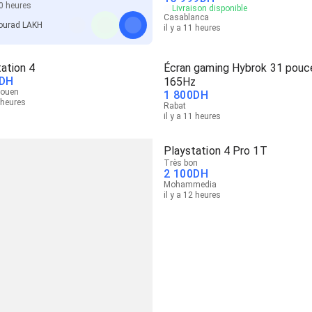
10 heures
Livraison disponible
Casablanca
ourad LAKH
il y a 11 heures
ation 4
Écran gaming Hybrok 31 pouc
DH
165Hz
aouen
1 800
DH
1 heures
Rabat
il y a 11 heures
Playstation 4 Pro 1T
Très bon
2 100
DH
Mohammedia
il y a 12 heures