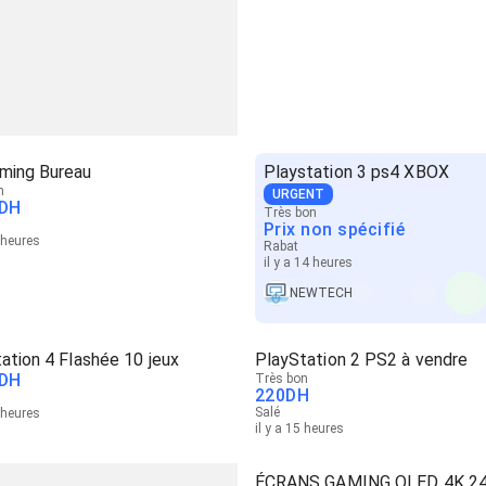
ming Bureau
Playstation 3 ps4 XBOX
n
URGENT
DH
Très bon
Prix non spécifié
4 heures
Rabat
il y a 14 heures
NEWTECH
ation 4 Flashée 10 jeux
PlayStation 2 PS2 à vendre
DH
Très bon
220
DH
Salé
5 heures
il y a 15 heures
ÉCRANS GAMING OLED 4K 2