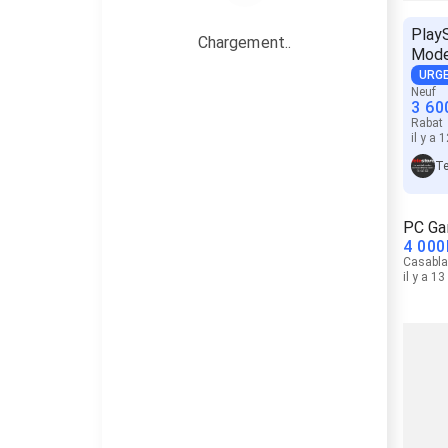
Play
Chargement..
Mode
URG
Neuf
3 60
Rabat
il y a 
Te
PC Ga
4 000
Casabl
il y a 1