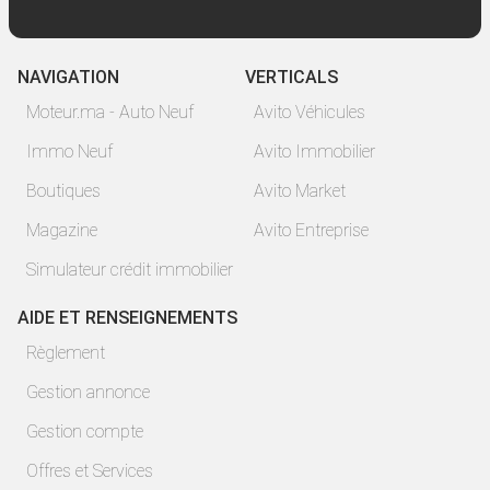
NAVIGATION
VERTICALS
Moteur.ma - Auto Neuf
Avito Véhicules
Immo Neuf
Avito Immobilier
Boutiques
Avito Market
Magazine
Avito Entreprise
Simulateur crédit immobilier
AIDE ET RENSEIGNEMENTS
Règlement
Gestion annonce
Gestion compte
Offres et Services