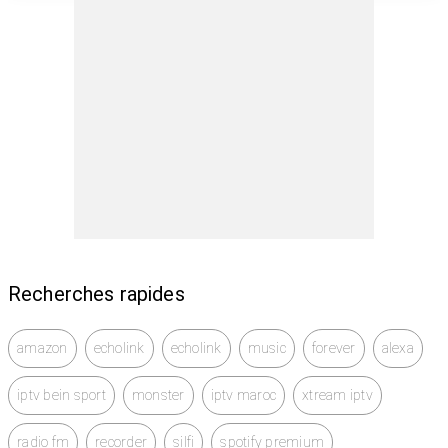
Recherches rapides
amazon
echolink
echolink
music
forever
alexa
iptv bein sport
monster
iptv maroc
xtream iptv
radio fm
recorder
silfi
spotify premium