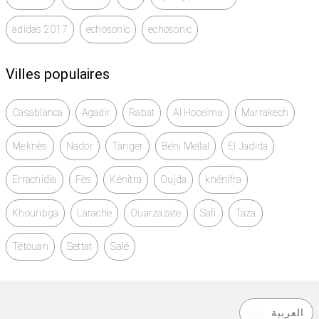
adidas 2017
echosonic
echosonic
Villes populaires
Casablanca
Agadir
Rabat
Al Hoceïma
Marrakech
Meknès
Nador
Tanger
Béni Mellal
El Jadida
Errachidia
Fès
Kénitra
Oujda
khénifra
Khouribga
Larache
Ouarzazate
Safi
Taza
Tétouan
Settat
Salé
العربية