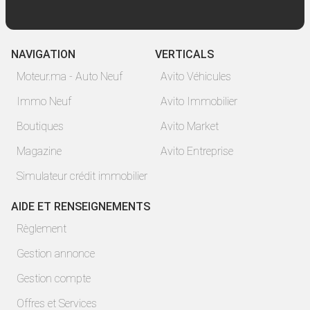
NAVIGATION
VERTICALS
Moteur.ma - Auto Neuf
Avito Véhicules
Immo Neuf
Avito Immobilier
Boutiques
Avito Market
Magazine
Avito Entreprise
Simulateur crédit immobilier
AIDE ET RENSEIGNEMENTS
Règlement
Gestion annonce
Gestion compte
Offres et Services