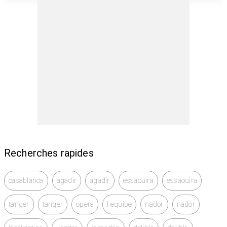
Recherches rapides
casablanca
agadir
agadir
essaouira
essaouira
tanger
tanger
opera
l equipe
nador
nador