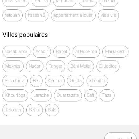
localisation
kenitra
ramadan
dakhla
dakhla
tetouan
hassan 2
appartement a louer
vis a vis
Villes populaires
Casablanca
Agadir
Rabat
Al Hoceïma
Marrakech
Meknès
Nador
Tanger
Béni Mellal
El Jadida
Errachidia
Fès
Kénitra
Oujda
khénifra
Khouribga
Larache
Ouarzazate
Safi
Taza
Tétouan
Settat
Salé
العربية