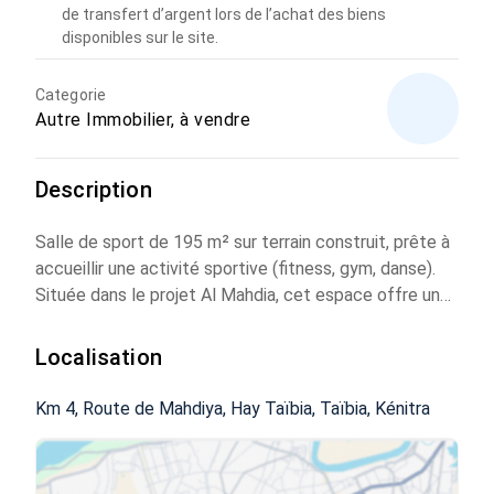
de transfert d’argent lors de l’achat des biens
disponibles sur le site.
Categorie
Autre Immobilier, à vendre
Description
Salle de sport de 195 m² sur terrain construit, prête à
accueillir une activité sportive (fitness, gym, danse).
Située dans le projet Al Mahdia, cet espace offre une
belle opportunité d’investissement avec une demande
croissante pour ce type d’infrastructure.
Localisation
Prix de vente : 1 224 000 MAD.
Adresse : Km 4, Route de Mahdiya, Hay Taïbia.
Km 4, Route de Mahdiya, Hay Taïbia, Taïbia, Kénitra