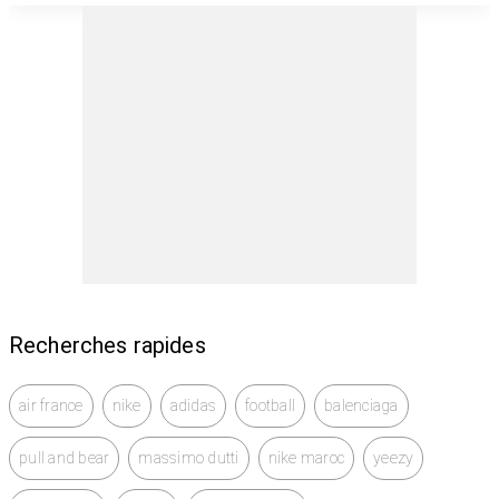
Recherches rapides
air france
nike
adidas
football
balenciaga
pull and bear
massimo dutti
nike maroc
yeezy