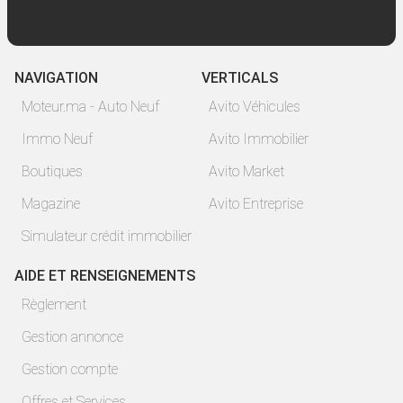
NAVIGATION
VERTICALS
Moteur.ma - Auto Neuf
Avito Véhicules
Immo Neuf
Avito Immobilier
Boutiques
Avito Market
Magazine
Avito Entreprise
Simulateur crédit immobilier
AIDE ET RENSEIGNEMENTS
Règlement
Gestion annonce
Gestion compte
Offres et Services