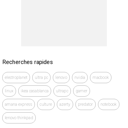
- 3 USb
- HDMI
- Bluetooth
Intel - Carte graphiques 5300
Batterie autonomie 4h
Recherches rapides
- Avec Chargeur Original
electroplanet
ultra pc
lenovo
nvidia
macbook
linux
ikea casablanca
ultrapc
gamer
amana express
culture
azerty
predator
notebook
lenovo thinkpad