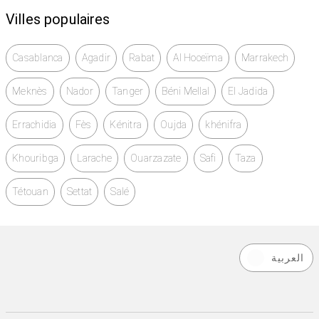
Villes populaires
Casablanca
Agadir
Rabat
Al Hoceïma
Marrakech
Meknès
Nador
Tanger
Béni Mellal
El Jadida
Errachidia
Fès
Kénitra
Oujda
khénifra
Khouribga
Larache
Ouarzazate
Safi
Taza
Tétouan
Settat
Salé
العربية