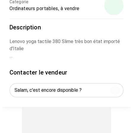
Categorie
Ordinateurs portables, à vendre
Description
Lenovo yoga tactile 380 Slime très bon état importé
d'Italie
Windows 10
Contacter le vendeur
- Processeur 5y70 cpu 1. 10 ghz 1.30ghz
- Ram 8
- Disc dur :512 SSD SSD
- Écran 13 (3200*1800)