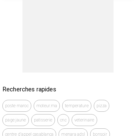
⚡ LED avant et arrière 💡
⚡ Télécommande parentale 🎮
⚡ Âge : 1 à 5 ans 👶
⚡ Couleurs disponibles : Rose • Jaune • Rouge 🌸💛❤️
💰 Prix : 1250DH
🚚📦💰 LIVRAISON GRATUITE
Recherches rapides
poste maroc
moteur.ma
temperature
pizza
page jaune
patisserie
cnc
veterinaire
centre d'appel casablanca
menara adsl
bonsoir