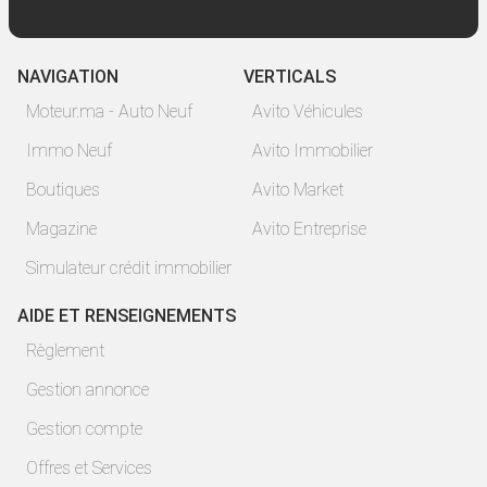
NAVIGATION
VERTICALS
Moteur.ma - Auto Neuf
Avito Véhicules
Immo Neuf
Avito Immobilier
Boutiques
Avito Market
Magazine
Avito Entreprise
Simulateur crédit immobilier
AIDE ET RENSEIGNEMENTS
Règlement
Gestion annonce
Gestion compte
Offres et Services