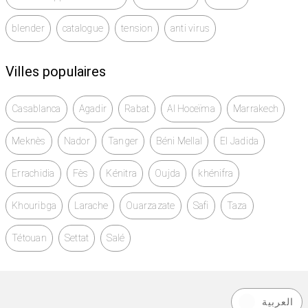
blender
catalogue
tension
anti virus
Villes populaires
Casablanca
Agadir
Rabat
Al Hoceïma
Marrakech
Meknès
Nador
Tanger
Béni Mellal
El Jadida
Errachidia
Fès
Kénitra
Oujda
khénifra
Khouribga
Larache
Ouarzazate
Safi
Taza
Tétouan
Settat
Salé
العربية