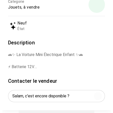
Categorie
Jouets, à vendre
Neuf
État
Description
🚗✨ La Voiture Mini Électrique Enfant ✨🚗
⚡ Batterie 12V
⚡ Chargeur 12 Volts 🔋
⚡ 2 Places Mini 👧🧒
Contacter le vendeur
⚡ 3 Moteurs 💪
⚡ Ceinture de sécurité 🔒
⚡ Musique USB Câble auxiliaire 🎶
⚡ 3 Niveaux de vitesse 🚀
⚡ Fonction balançoire 🎠