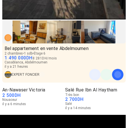
Bel appartement en vente Abdelmoumen
2 chambres
1 sdb
Étage 6
1 490 000
DH
8 281
DH
/
mois
Casablanca, Abdelmoumen
il y a 21 heures
EXPERT FONCIER
An-Nawaser Victoria
Salé Rue Ibn Al Haytham
2 500
DH
Très bon
2 700
DH
Nouaceur
Salé
il y a 6 minutes
il y a 14 minutes