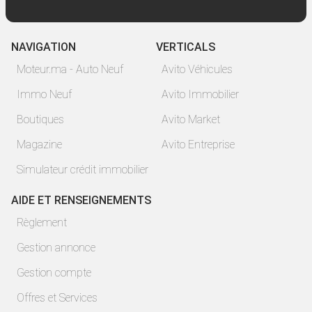
NAVIGATION
VERTICALS
Moteur.ma - Auto Neuf
Avito Véhicules
Immo Neuf
Avito Immobilier
Boutiques
Avito Market
Magazine
Avito Entreprise
Simulateur crédit immobilier
AIDE ET RENSEIGNEMENTS
Règlement
Gestion annonce
Gestion compte
Offres et Services