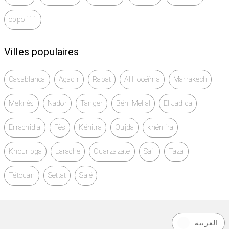
oppo f11
Villes populaires
Casablanca
Agadir
Rabat
Al Hoceïma
Marrakech
Meknès
Nador
Tanger
Béni Mellal
El Jadida
Errachidia
Fès
Kénitra
Oujda
khénifra
Khouribga
Larache
Ouarzazate
Safi
Taza
Tétouan
Settat
Salé
العربية