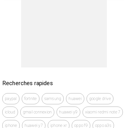
Recherches rapides
paypal
fortnite
samsung
huawei
google drive
icloud
gmail connexion
huawei y9
xiaomi redmi note 7
iphone
huawei y7
iphone xr
oppo f9
oppo a3s