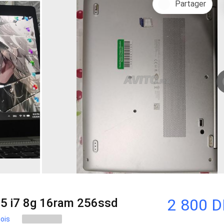
Partager
2 800 
5 i7 8g 16ram 256ssd
mois