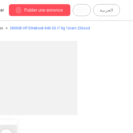
er
Publier une annonce
العربية
les
2800dh HP EliteBook 840 G5 i7 8g 16ram 256ssd