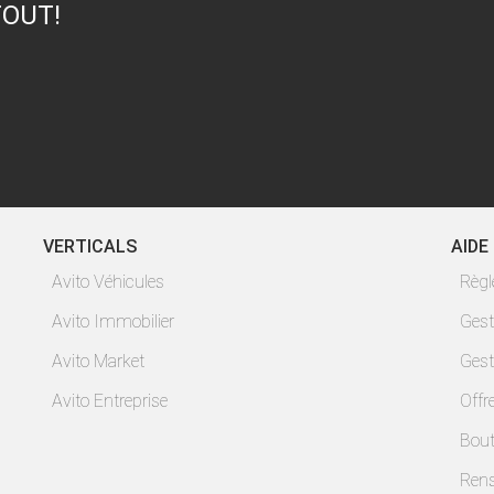
TOUT!
VERTICALS
AIDE
Avito Véhicules
Règ
Avito Immobilier
Gest
Avito Market
Gest
Avito Entreprise
Offr
Bout
Ren