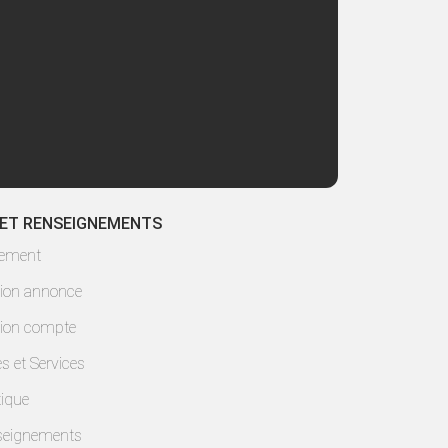
 ET RENSEIGNEMENTS
lement
ion annonce
ion compte
es et Services
ique
seignements