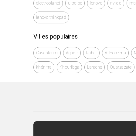
electroplanet
ultra pc
lenovo
nvidia
ma
lenovo thinkpad
Villes populaires
Casablanca
Agadir
Rabat
Al Hoceïma
khénifra
Khouribga
Larache
Ouarzazate