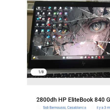
1
/
8
2800dh HP EliteBook 840 G
Sidi Bernoussi, Casablanca
il y a 3 