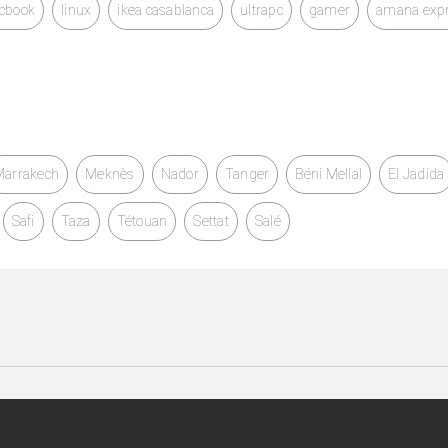
cbook
linux
ikea casablanca
ultrapc
gamer
amana exp
Marrakech
Meknès
Nador
Tanger
Béni Mellal
El Jadida
Safi
Taza
Tétouan
Settat
Salé