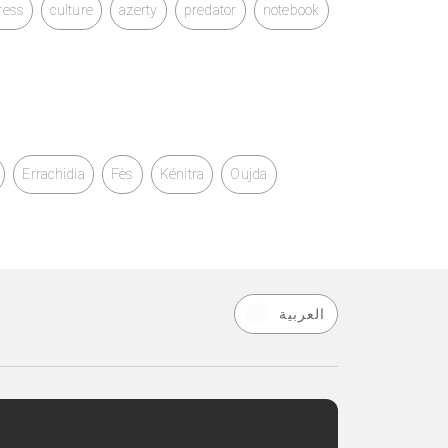
ress
culture
azerty
predator
notebook
Errachidia
Fès
Kénitra
Oujda
العربية