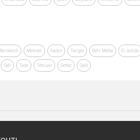
Marrakech
Meknès
Nador
Tanger
Béni Mellal
El Jadida
Safi
Taza
Tétouan
Settat
Salé