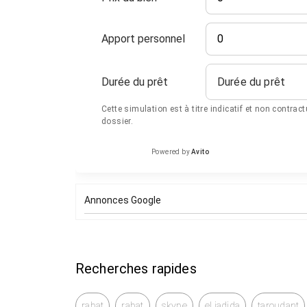
Apport personnel
Durée du prêt
Durée du prêt
Cette simulation est à titre indicatif et non contrac
dossier.
Powered by
Avito
Annonces Google
Recherches rapides
rabat
rabat
skype
el jadida
taroudant