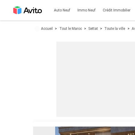
Auto Neuf
Immo Neuf
Crédit Immobilier
Accueil
Tout le Maroc
Settat
Toute la ville
Av