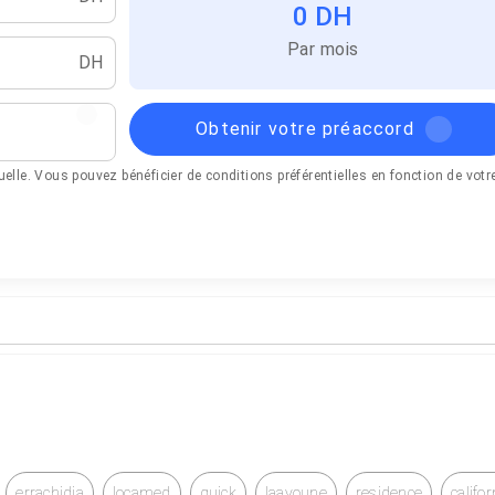
0 DH
Par mois
DH
Obtenir votre préaccord
tuelle. Vous pouvez bénéficier de conditions préférentielles en fonction de votr
errachidia
locamed
quick
laayoune
residence
califor