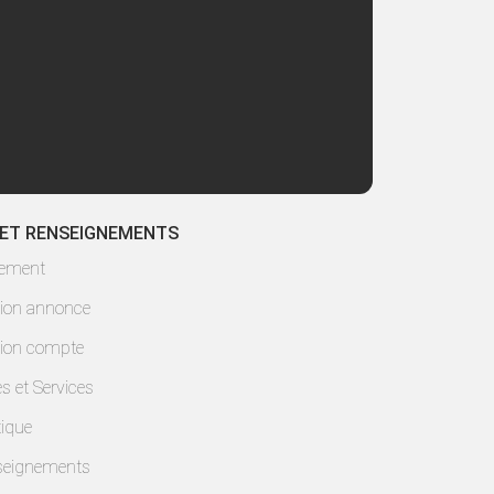
 ET RENSEIGNEMENTS
lement
ion annonce
ion compte
es et Services
ique
seignements