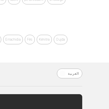
Errachidia
Fès
Kénitra
Oujda
العربية