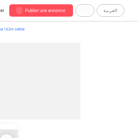
er
Publier une annonce
العربية
nia 162m settat