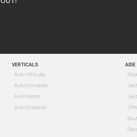
TOUT!
VERTICALS
AIDE
Avito Véhicules
Règ
Avito Immobilier
Gest
Avito Market
Gest
Avito Entreprise
Offr
Bout
Ren