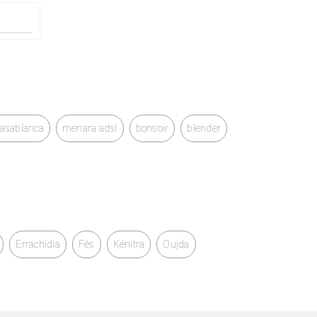
casablanca
menara adsl
bonsoir
blender
Errachidia
Fès
Kénitra
Oujda