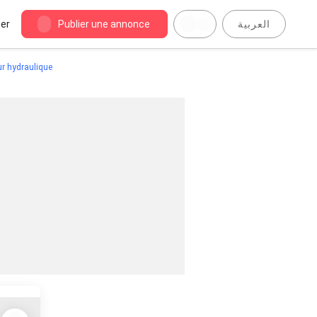
er
Publier une annonce
العربية
ur hydraulique