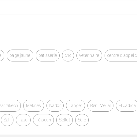
a
page jaune
patisserie
cnc
veterinaire
centre d'appel 
Marrakech
Meknès
Nador
Tanger
Béni Mellal
El Jadida
Safi
Taza
Tétouan
Settat
Salé