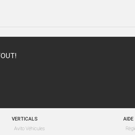
TOUT!
VERTICALS
AIDE
Avito Véhicules
Règ