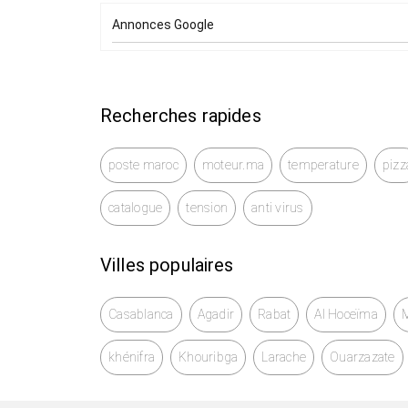
Annonces Google
Recherches rapides
poste maroc
moteur.ma
temperature
pizz
catalogue
tension
anti virus
Villes populaires
Casablanca
Agadir
Rabat
Al Hoceïma
khénifra
Khouribga
Larache
Ouarzazate