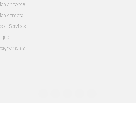
ion annonce
ion compte
es et Services
ique
seignements