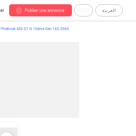
er
Publier une annonce
العربية
 ProBook 430 G7 i5 10ème Gén 16G 256G