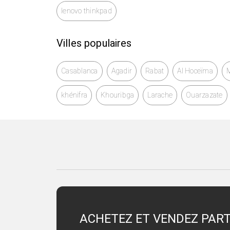
🚚 Livraison disponible partout au Maroc
lenovo thinkpad
💬 Envoyez un message maintenant pour con
Villes populaires
HP ProBook 430 G7, HP ProBook Maroc, HP 
Professionnel, Business Laptop, Ultraboo
Casablanca
Agadir
Rabat
Al Hoceïma
Bureautique, Étudiant, Gestion, Comptabil
khénifra
Khouribga
Larache
Ouarzazate
ACHETEZ ET VENDEZ PAR