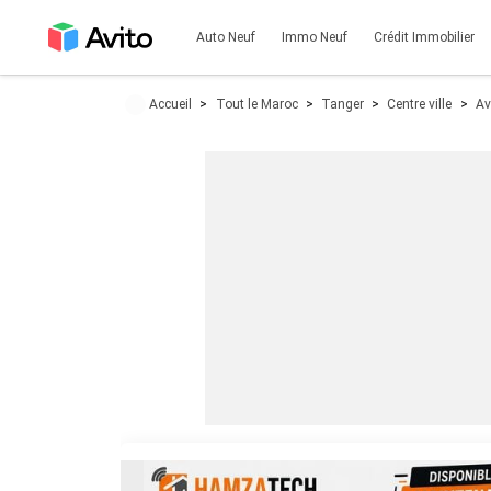
Auto Neuf
Immo Neuf
Crédit Immobilier
Accueil
Tout le Maroc
Tanger
Centre ville
Av