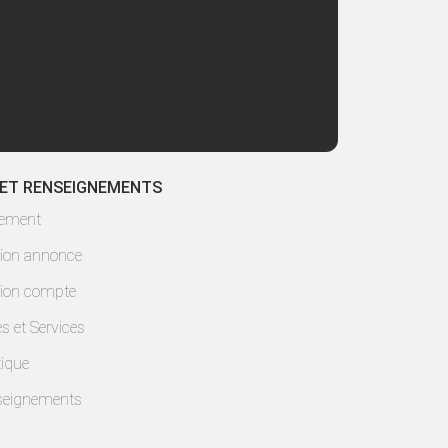
 ET RENSEIGNEMENTS
lement
ion annonce
ion compte
es et Services
ique
seignements