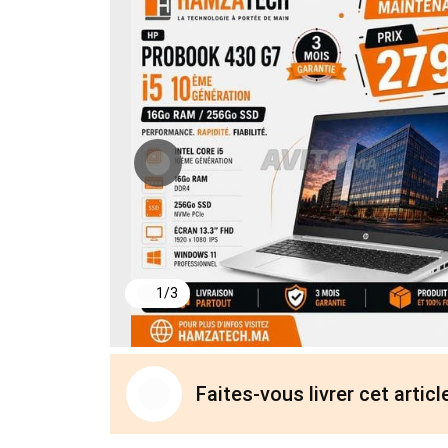
1
/
3
Faites-vous livrer cet arti