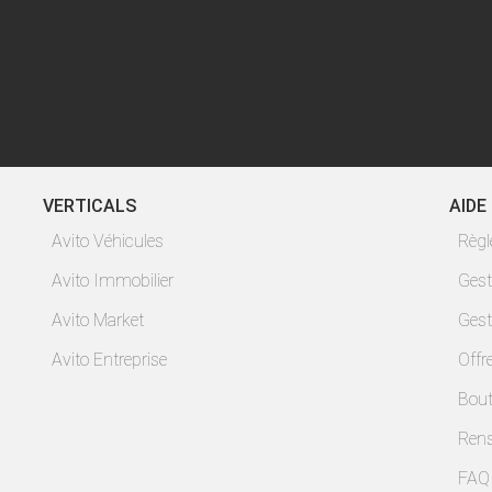
VERTICALS
AIDE
Avito Véhicules
Règ
Avito Immobilier
Gest
Avito Market
Gest
Avito Entreprise
Offr
Bout
Ren
FAQ