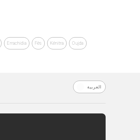
Errachidia
Fès
Kénitra
Oujda
العربية