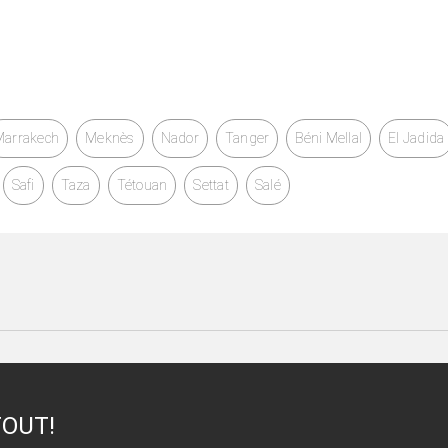
naître le prix ou réserver votre machine
430 G7, Intel Core i5 10th Gen, PC Portable HP, Laptop
k HP, 16Go RAM, SSD 256Go, Windows 11 Pro, Télétravail,
Marrakech
Meknès
Nador
Tanger
Béni Mellal
El Jadida
ité, Programmation, HP Maroc, Ordinateur Portable HP
Safi
Taza
Tétouan
Settat
Salé
TOUT!