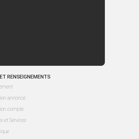
 ET RENSEIGNEMENTS
lement
ion annonce
ion compte
es et Services
ique