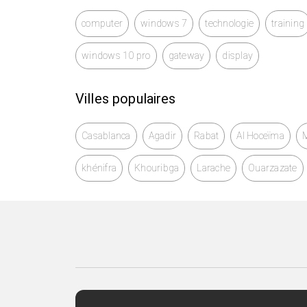
computer
windows 7
technologie
training
windows 10 pro
gateway
display
Villes populaires
Casablanca
Agadir
Rabat
Al Hoceïma
khénifra
Khouribga
Larache
Ouarzazate