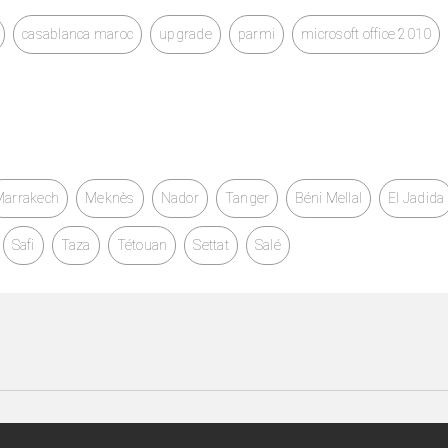
casablanca maroc
upgrade
parmi
microsoft office 2010
Marrakech
Meknès
Nador
Tanger
Béni Mellal
El Jadida
Safi
Taza
Tétouan
Settat
Salé