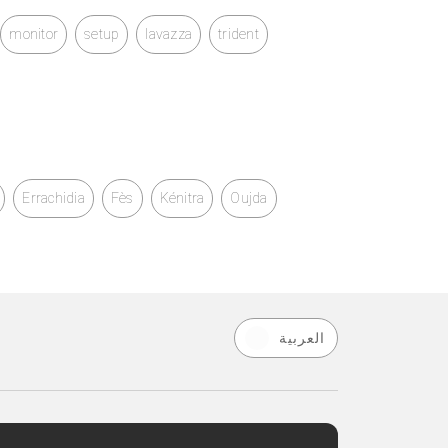
monitor
setup
lavazza
trident
Errachidia
Fès
Kénitra
Oujda
العربية