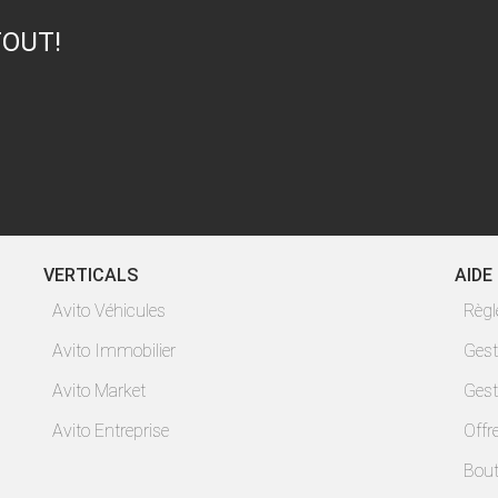
TOUT!
VERTICALS
AIDE
Avito Véhicules
Règ
Avito Immobilier
Gest
Avito Market
Gest
Avito Entreprise
Offr
Bout