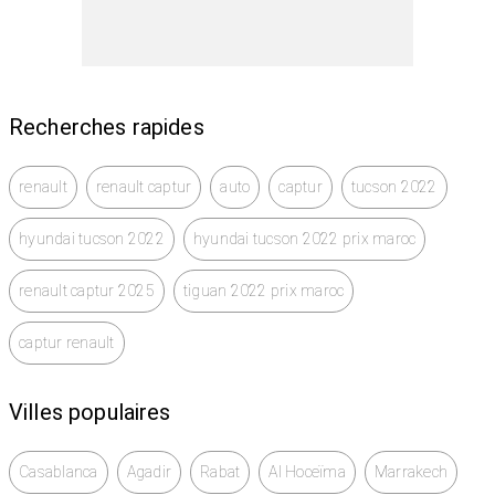
Recherches rapides
renault
renault captur
auto
captur
tucson 2022
hyundai tucson 2022
hyundai tucson 2022 prix maroc
renault captur 2025
tiguan 2022 prix maroc
captur renault
Villes populaires
Casablanca
Agadir
Rabat
Al Hoceïma
Marrakech