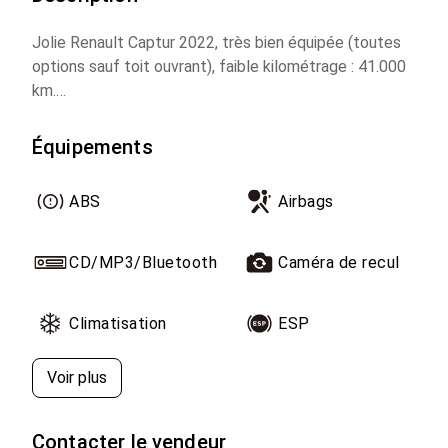
Jolie Renault Captur 2022, très bien équipée (toutes
options sauf toit ouvrant), faible kilométrage : 41.000
km.
Moteur essence, boîte automatique, voiture
entretenue et en excellent état.
Équipements
Je la vends pour cause de déménagement.
ABS
Airbags
CD/MP3/Bluetooth
Caméra de recul
Climatisation
ESP
Voir plus
Contacter le vendeur