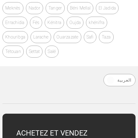
Meknès
Nador
Tanger
Béni Mellal
El Jadida
Errachidia
Fès
Kénitra
Oujda
khénifra
Khouribga
Larache
Ouarzazate
Safi
Taza
Tétouan
Settat
Salé
العربية
ACHETEZ ET VENDEZ