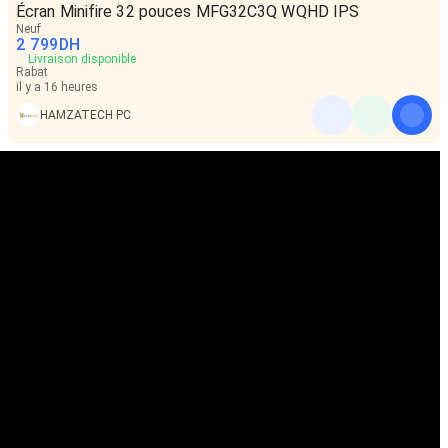
Écran Minifire 32 pouces MFG32C3Q WQHD IPS
Neuf
2 799
DH
Livraison disponible
Rabat
il y a 16 heures
HAMZATECH PC