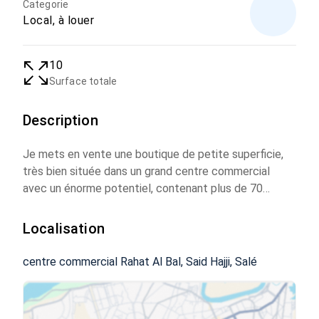
Categorie
Local, à louer
10
Surface totale
Description
Je mets en vente une boutique de petite superficie,
très bien située dans un grand centre commercial
avec un énorme potentiel, contenant plus de 70
magasins.
Mon magasin dispose d’un point d’eau et sa façade
Localisation
donne sur la rue en plus d’une petite mezzanine.
Loyer 1000dhs/mois.
centre commercial Rahat Al Bal, Said Hajji, Salé
Sarout 17 millions.
Pour plus d’infos, je suis joignable via