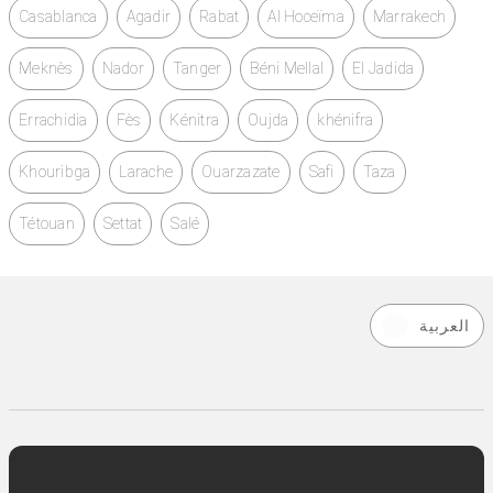
Casablanca
Agadir
Rabat
Al Hoceïma
Marrakech
Meknès
Nador
Tanger
Béni Mellal
El Jadida
Errachidia
Fès
Kénitra
Oujda
khénifra
Khouribga
Larache
Ouarzazate
Safi
Taza
Tétouan
Settat
Salé
العربية