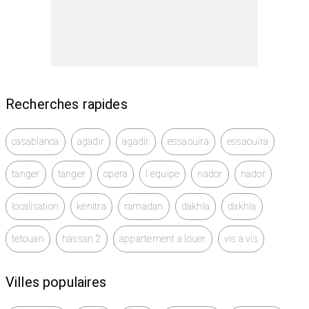
Recherches rapides
casablanca
agadir
agadir
essaouira
essaouira
tanger
tanger
opera
l equipe
nador
nador
localisation
kenitra
ramadan
dakhla
dakhla
tetouan
hassan 2
appartement a louer
vis a vis
Villes populaires