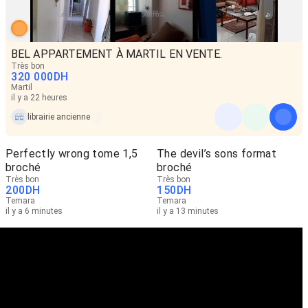
BEL APPARTEMENT À MARTIL EN VENTE.
Très bon
320 000
DH
Martil
il y a 22 heures
librairie ancienne
Perfectly wrong tome 1,5
The devil’s sons format
broché
broché
Très bon
Très bon
200
DH
150
DH
Temara
Temara
il y a 6 minutes
il y a 13 minutes