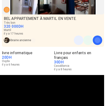
BEL APPARTEMENT À MARTIL EN VENTE.
Très bon
320 000
DH
Martil
il y a 17 heures
librairie ancienne
livre informatique
Livre pour enfants en
20
DH
français
Oujda
30
DH
il y a 6 heures
Casablanca
il y a 8 heures