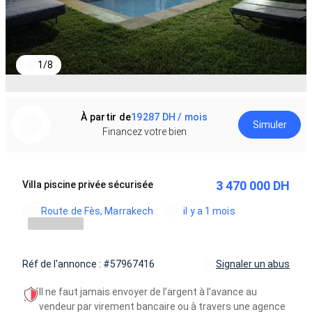
1
/
8
À partir de
19287 DH / mois
Simuler
Financez votre bien
3 470 000 DH
Villa piscine privée sécurisée
Route de Fès, Marrakech
il y a 1 mois
Réf de l'annonce : #57967416
Signaler un abus
Il ne faut jamais envoyer de l’argent à l’avance au
vendeur par virement bancaire ou à travers une agence