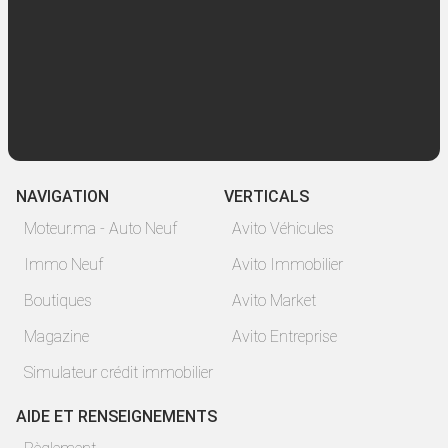
NAVIGATION
VERTICALS
Moteur.ma - Auto Neuf
Avito Véhicules
Immo Neuf
Avito Immobilier
Boutiques
Avito Market
Magazine
Avito Entreprise
Simulateur crédit immobilier
AIDE ET RENSEIGNEMENTS