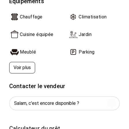
Équipements
Contact direct propriétaire
Chauffage
Climatisation
Cuisine équipée
Jardin
Meublé
Parking
Voir plus
Contacter le vendeur
Calculateur du prêt