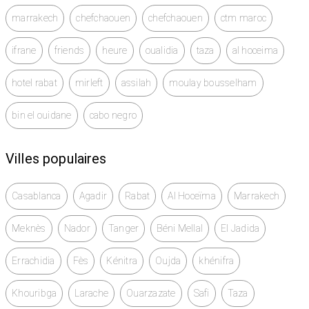
marrakech
chefchaouen
chefchaouen
ctm maroc
ifrane
friends
heure
oualidia
taza
al hoceima
hotel rabat
mirleft
assilah
moulay bousselham
bin el ouidane
cabo negro
Villes populaires
Casablanca
Agadir
Rabat
Al Hoceïma
Marrakech
Meknès
Nador
Tanger
Béni Mellal
El Jadida
Errachidia
Fès
Kénitra
Oujda
khénifra
Khouribga
Larache
Ouarzazate
Safi
Taza