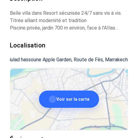
Belle villa dans Resort sécurisée 24/7 sans vis à vis.
Titrée alliant modernité et tradition
Piscine privée, jardin 700 m environ, face à l'Atlas
Grande pergola et terrasse au 1er 130 m2
3 chambres / 3 sdb
Localisation
Grand salon, cheminée, grandes baies vitrées.
Cuisine moderne équipée semi ouverte sur séjour.
iulad hassoune Apple Garden, Route de Fès, Marrakech
Cellier extérieur
Climatisation Carrier inverter
Eau chaude solaire
Caméra de surveillance
Éclairages extérieurs solaires
Voir sur la carte
Fibre optique / TV internationale
Le tout entretenu..
Vendue meublée
Parking