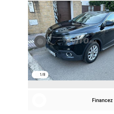
1
/
8
Financez 