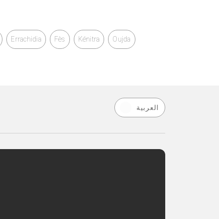
Errachidia
Fès
Kénitra
Oujda
العربية