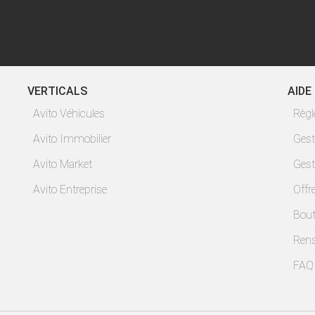
VERTICALS
AIDE
Avito Véhicules
Règ
Avito Immobilier
Gest
Avito Market
Gest
Avito Entreprise
Offr
Bout
Ren
FAQ