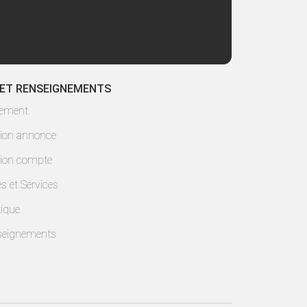
 ET RENSEIGNEMENTS
lement
ion annonce
ion compte
es et Services
ique
seignements