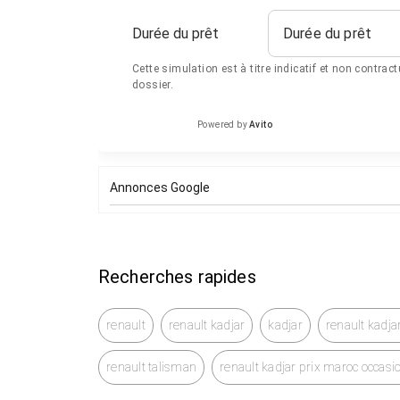
Durée du prêt
Durée du prêt
Cette simulation est à titre indicatif et non contrac
dossier.
Powered by
Avito
Annonces Google
Recherches rapides
renault
renault kadjar
kadjar
renault kadja
renault talisman
renault kadjar prix maroc occasi