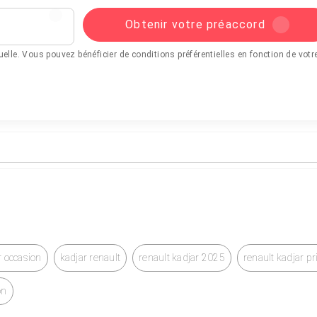
Obtenir votre préaccord
tuelle. Vous pouvez bénéficier de conditions préférentielles en fonction de votr
r occasion
kadjar renault
renault kadjar 2025
renault kadjar p
on