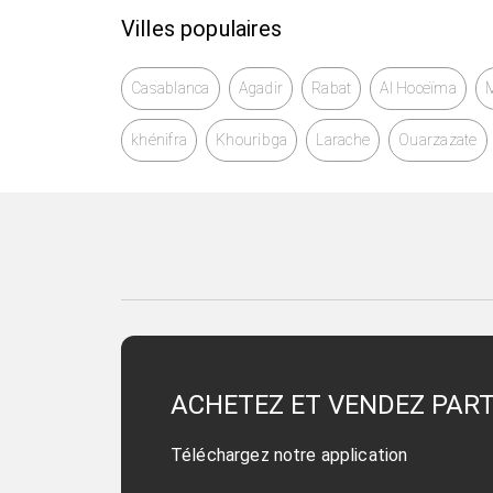
Villes populaires
Casablanca
Agadir
Rabat
Al Hoceïma
khénifra
Khouribga
Larache
Ouarzazate
ACHETEZ ET VENDEZ PAR
Téléchargez notre application