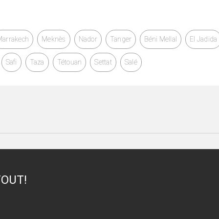
Marrakech
Meknès
Nador
Tanger
Béni Mellal
El Jadida
Safi
Taza
Tétouan
Settat
Salé
TOUT!