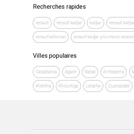
Recherches rapides
renault
renault kadjar
kadjar
renault kadja
renault talisman
renault kadjar prix maroc occasi
Villes populaires
Casablanca
Agadir
Rabat
Al Hoceïma
khénifra
Khouribga
Larache
Ouarzazate