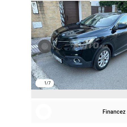
1
/
7
Financez 