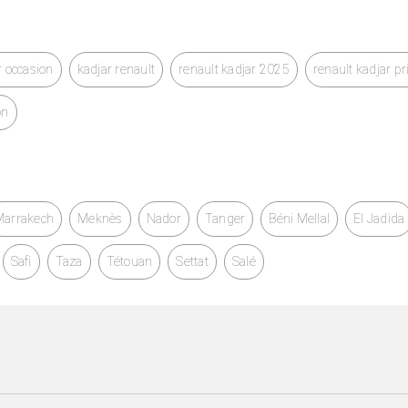
r occasion
kadjar renault
renault kadjar 2025
renault kadjar p
on
Marrakech
Meknès
Nador
Tanger
Béni Mellal
El Jadida
Safi
Taza
Tétouan
Settat
Salé