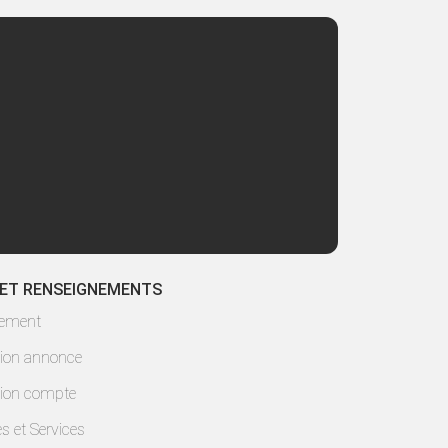
 ET RENSEIGNEMENTS
lement
ion annonce
ion compte
es et Services