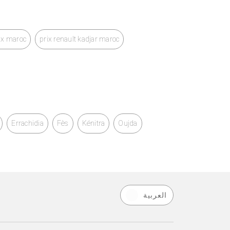
rix maroc
prix renault kadjar maroc
Errachidia
Fès
Kénitra
Oujda
العربية