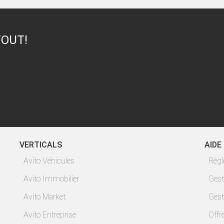
TOUT!
VERTICALS
AIDE
Avito Véhicules
Règ
Avito Immobilier
Gest
Avito Market
Gest
Avito Entreprise
Offr