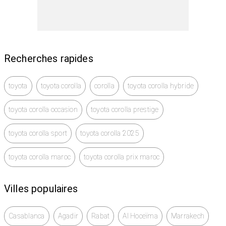
Recherches rapides
toyota
toyota corolla
corolla
toyota corolla hybride
toyota corolla occasion
toyota corolla prestige
toyota corolla sport
toyota corolla 2025
toyota corolla maroc
toyota corolla prix maroc
Villes populaires
Casablanca
Agadir
Rabat
Al Hoceïma
Marrakech