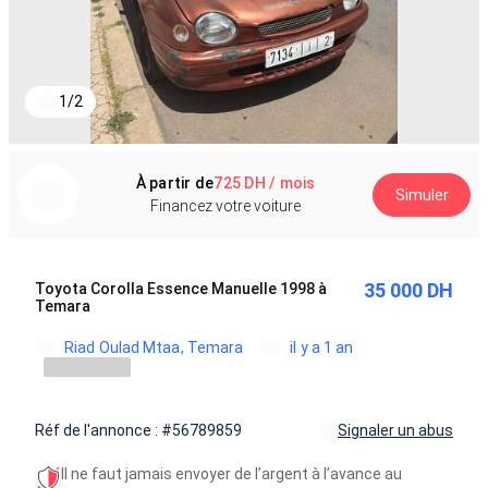
1
/
2
À partir de
725 DH / mois
Simuler
Financez votre voiture
35 000 DH
Toyota Corolla Essence Manuelle 1998 à
Temara
Riad Oulad Mtaa, Temara
il y a 1 an
Réf de l'annonce : #56789859
Signaler un abus
Il ne faut jamais envoyer de l’argent à l’avance au