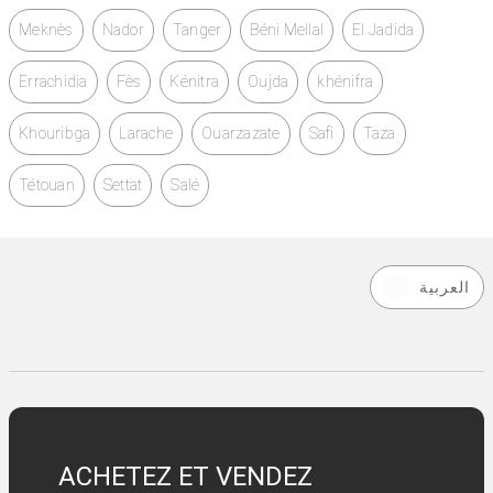
Meknès
Nador
Tanger
Béni Mellal
El Jadida
Errachidia
Fès
Kénitra
Oujda
khénifra
Khouribga
Larache
Ouarzazate
Safi
Taza
Tétouan
Settat
Salé
العربية
ACHETEZ ET VENDEZ