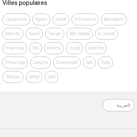
Villes populaires
Casablanca
Agadir
Rabat
Al Hoceïma
Marrakech
Meknès
Nador
Tanger
Béni Mellal
El Jadida
Errachidia
Fès
Kénitra
Oujda
khénifra
Khouribga
Larache
Ouarzazate
Safi
Taza
Tétouan
Settat
Salé
العربية