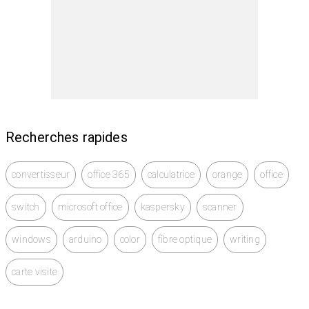
Recherches rapides
convertisseur
office 365
calculatrice
orange
office
switch
microsoft office
kaspersky
scanner
windows
arduino
color
fibre optique
writing
carte visite