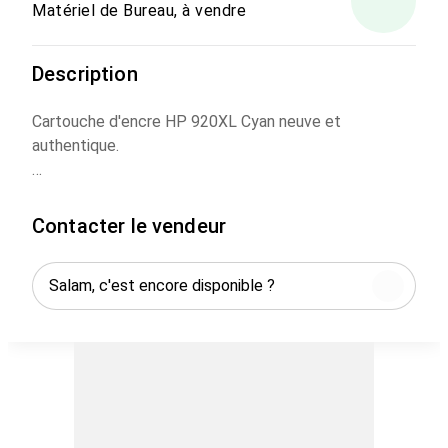
Matériel de Bureau, à vendre
Description
Cartouche d'encre HP 920XL Cyan neuve et
authentique.
- Modèle : CD972AE
- Couleur : Cyan
Contacter le vendeur
- Type : XL (haute capacité)
- Compatible avec les imprimantes HP Officejet
Prix intéressant pour optimiser vos impressions.
Contactez-moi pour plus d'informations.