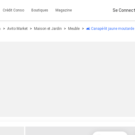
Se Connect
Crédit Conso
Boutiques
Magazine
n
Avito Market
Maison et Jardin
Meuble
🛋️ Canapé-lit jaune moutarde