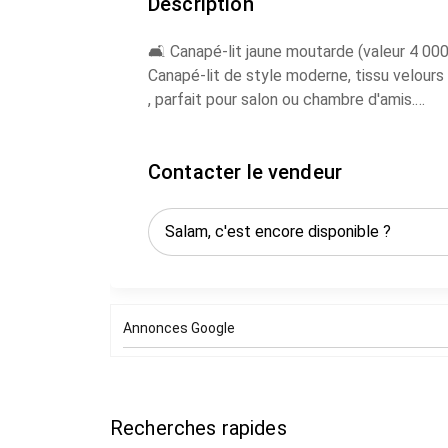
Description
🛋️ Canapé-lit jaune moutarde (valeur 4 000 DH)
Canapé-lit de style moderne, tissu velours 
, parfait pour salon ou chambre d'amis.
✅ Très confortable, assise ferme et moel
✅ Design élégant, tendance déco actuelle
Contacter le vendeur
✅ Bon état général (nettoyage recomman
✅ Valeur d'achat : ~4 000 DH
💰 Prix : 2 500 DH non négociable
📍 Quartier l'Océan, Rabat
📩 Contactez-moi via whatsapp pour dispon
Annonces Google
Recherches rapides