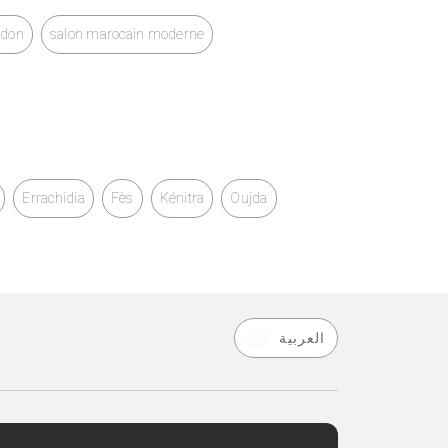
ndon
salon marocain moderne
Errachidia
Fès
Kénitra
Oujda
العربية