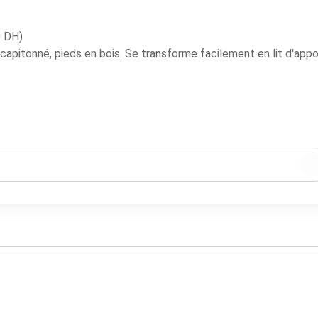
capitonné, pieds en bois. Se transforme facilement en lit d'appo
leuse
dé)
ibilité et achat