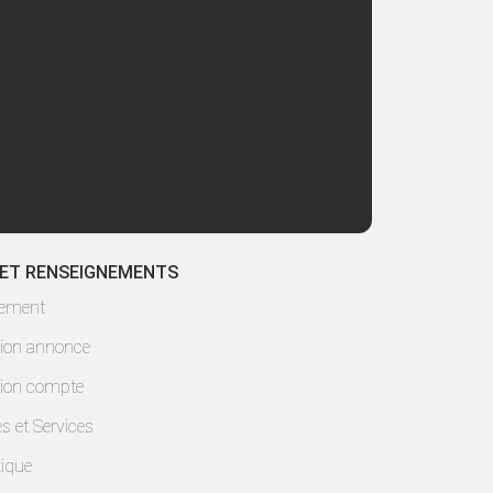
 ET RENSEIGNEMENTS
lement
ion annonce
ion compte
es et Services
ique