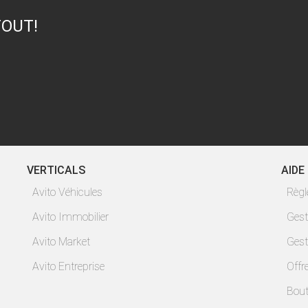
TOUT!
VERTICALS
AIDE
Avito Véhicules
Règ
Avito Immobilier
Gest
Avito Market
Gest
Avito Entreprise
Offr
Bout