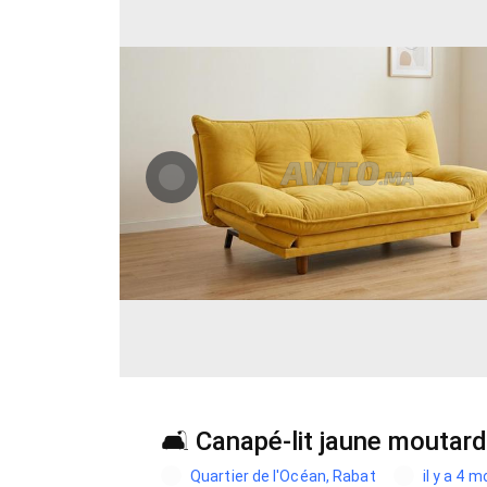
🛋️ Canapé-lit jaune moutar
Quartier de l'Océan, Rabat
il y a 4 m