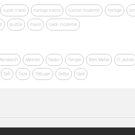
super mario
horloge maroc
cuisine moderne
horloge
lo
nt
puzzle
mario
salon moderne
Marrakech
Meknès
Nador
Tanger
Béni Mellal
El Jadida
Safi
Taza
Tétouan
Settat
Salé