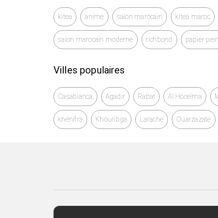
kitea
anime
salon marocain
kitea maroc
salon marocain moderne
richbond
papier pei
Villes populaires
Casablanca
Agadir
Rabat
Al Hoceïma
khénifra
Khouribga
Larache
Ouarzazate