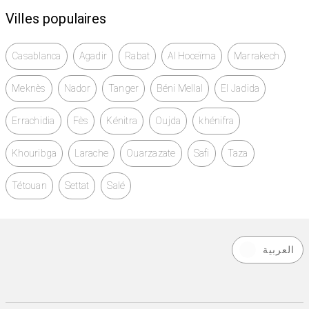
Villes populaires
Casablanca
Agadir
Rabat
Al Hoceïma
Marrakech
Meknès
Nador
Tanger
Béni Mellal
El Jadida
Errachidia
Fès
Kénitra
Oujda
khénifra
Khouribga
Larache
Ouarzazate
Safi
Taza
Tétouan
Settat
Salé
العربية