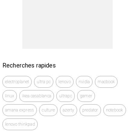
Recherches rapides
electroplanet
ultra pc
lenovo
nvidia
macbook
linux
ikea casablanca
ultrapc
gamer
amana express
culture
azerty
predator
notebook
lenovo thinkpad