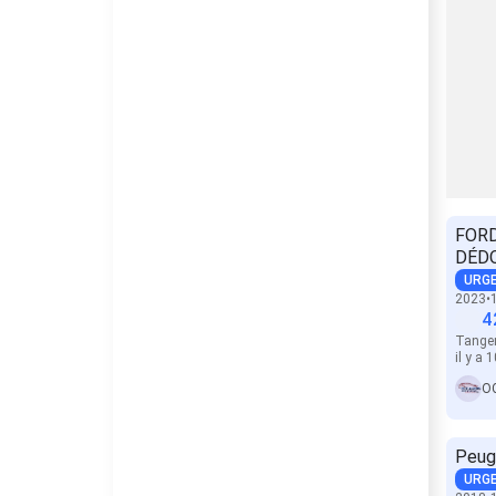
FOR
DÉDO
URG
2023
4
Tange
il y a
Peug
URG