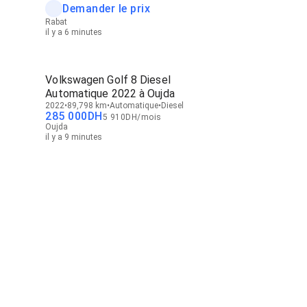
Demander le prix
Rabat
il y a 6 minutes
Volkswagen Golf 8 Diesel
Automatique 2022 à Oujda
2022
89,798 km
Automatique
Diesel
285 000
DH
5 910
DH
/
mois
Oujda
il y a 9 minutes