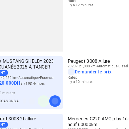
Rabat
il y a 12 minutes
D MUSTANG SHELBY 2023
Peugeot 3008 Allure
UANÉE 2025 À TANGER
2023
121,000 km
Automatique
Diesel
Demander le prix
ENT
Rabat
142,250 km
Automatique
Essence
il y a 10 minutes
20 000
DH
8 710
DH
/
mois
r
 10 minutes
OCCASIONS AUTO EXPERT
eot 3008 2l allure
Mercedes C220 AMG plus 1èr
neuf 60000km
ENT