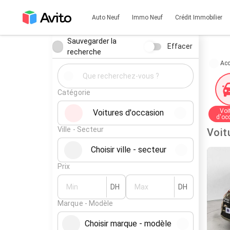
Auto Neuf
Immo Neuf
Crédit Immobilier
Sauvegarder la
Effacer
recherche
Acc
Catégorie
Voi
Voitures d'occasion
d'oc
Ville - Secteur
Choisir ville - secteur
Prix
DH
DH
Marque - Modèle
Choisir marque - modèle