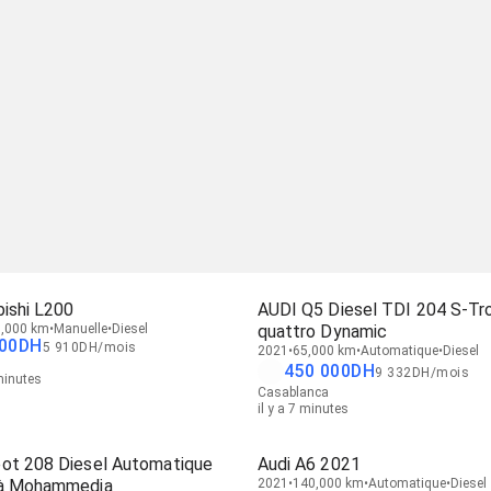
ishi L200
AUDI Q5 Diesel TDI 204 S-Tr
,000 km
Manuelle
Diesel
quattro Dynamic
00
DH
5 910
DH
/
mois
2021
65,000 km
Automatique
Diesel
n
450 000
DH
9 332
DH
/
mois
 minutes
Casablanca
il y a 7 minutes
ot 208 Diesel Automatique
Audi A6 2021
à Mohammedia
2021
140,000 km
Automatique
Diesel