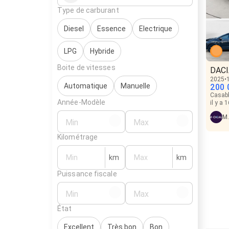
Type de carburant
Diesel
Essence
Electrique
LPG
Hybride
Boite de vitesses
DACI
2025
Automatique
Manuelle
200 
Casab
Année-Modèle
il y a 
M
Min
Max
Kilométrage
km
km
Puissance fiscale
Min
Max
État
Excellent
Très bon
Bon