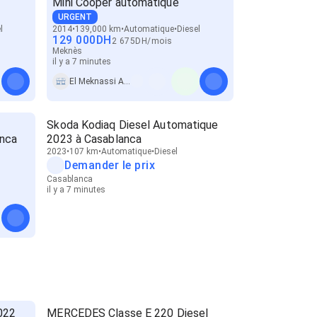
Mini Cooper automatique
URGENT
l
2014
139,000 km
Automatique
Diesel
129 000
DH
2 675
DH
/
mois
Meknès
il y a 7 minutes
El Meknassi Auto
Skoda Kodiaq Diesel Automatique
anca
2023 à Casablanca
2023
107 km
Automatique
Diesel
Demander le prix
Casablanca
il y a 7 minutes
022
MERCEDES Classe E 220 Diesel