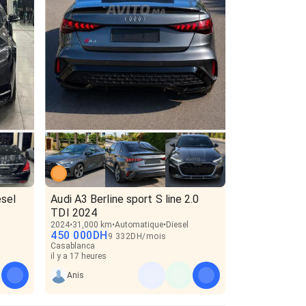
sel
Audi A3 Berline sport S line 2.0
TDI 2024
2024
31,000 km
Automatique
Diesel
450 000
DH
9 332
DH
/
mois
Casablanca
il y a 17 heures
Anis