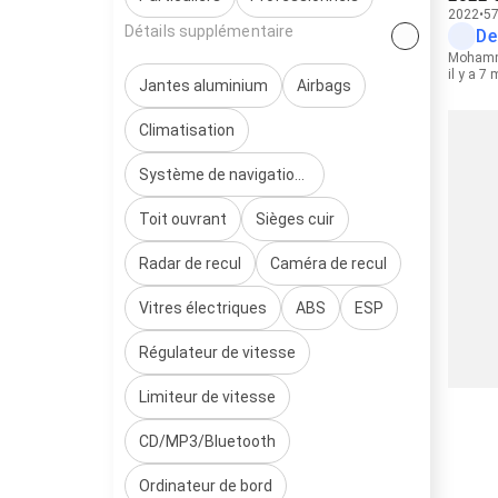
2022
57
Détails supplémentaire
De
Moham
il y a 7
Jantes aluminium
Airbags
Climatisation
Système de navigation/GPS
Toit ouvrant
Sièges cuir
Radar de recul
Caméra de recul
Vitres électriques
ABS
ESP
Régulateur de vitesse
Limiteur de vitesse
CD/MP3/Bluetooth
Ordinateur de bord