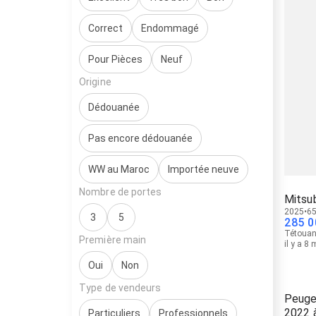
Correct
Endommagé
Pour Pièces
Neuf
Origine
Dédouanée
Pas encore dédouanée
WW au Maroc
Importée neuve
Nombre de portes
Mitsub
2025
65
3
5
285 0
Tétoua
Première main
il y a 8
Oui
Non
Type de vendeurs
Peuge
2022 
Particuliers
Professionnels