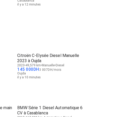
Casablanca
il y a 12 minutes
Citroën C-Elysée Diesel Manuelle
2023 à Oujda
2023
49,579 km
Manuelle
Diesel
145 000
DH
3 007
DH
/
mois
Oujda
il y a 10 minutes
e main
BMW Série 1 Diesel Automatique 6
CV à Casablanca