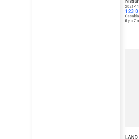
Nissa
2021
11
123 0
Casabl
il y a 7
LAND