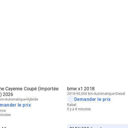
he Cayenne Coupé (Importée
bmw x1 2018
) 2026
2018
90,000 km
Automatique
Diesel
Demander le prix
 km
Automatique
Hybride
mander le prix
Rabat
il y a 8 minutes
anca
 minutes