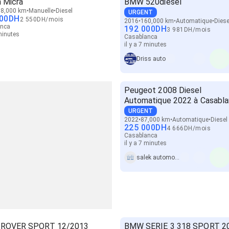
n Micra
BMW 520diesel
8,000 km
Manuelle
Diesel
URGENT
00
DH
2 550
DH
/
mois
2016
160,000 km
Automatique
Diese
anca
192 000
DH
3 981
DH
/
mois
 minutes
Casablanca
il y a 7 minutes
Driss auto
Peugeot 2008 Diesel
Automatique 2022 à Casabl
URGENT
2022
87,000 km
Automatique
Diesel
225 000
DH
4 666
DH
/
mois
Casablanca
il y a 7 minutes
salek automotive
 ROVER SPORT 12/2013
BMW SERIE 3 318 SPORT 2