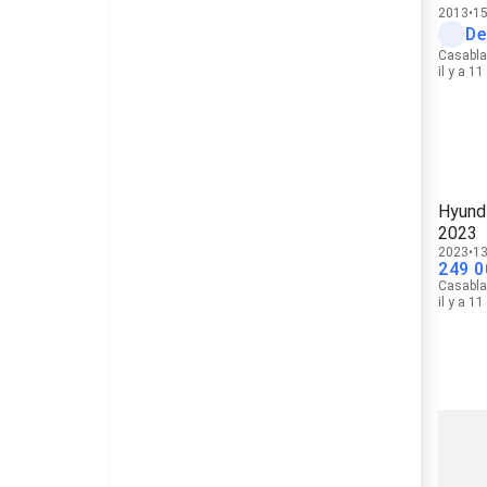
2013
15
De
Casabl
il y a 1
Hyund
2023
2023
13
249 0
Casabl
il y a 1