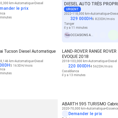
0,300 km
Automatique
Diesel
DIESEL AUTO TRÈS PROPR
mander le prix
URGENT
anca
2022
118,000 km
Automatique
Diese
1 minutes
329 000
DH
6 823
DH
/
mois
Tanger
il y a 11 minutes
OCCASIONS AUTO EXPERT
ai Tucson Diesel Automatique
LAND-ROVER RANGE ROVER
EVOQUE 2018
8,146 km
Automatique
Diesel
2018
103,000 km
Automatique
Diesel
00
DH
220 000
DH
5 163
DH
/
mois
4 562
DH
/
mois
anca
Casablanca
1 minutes
il y a 13 minutes
ABARTH 595 TURISMO Cabrio
2020
70,000 km
Automatique
Essenc
Demander le prix