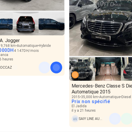
A. Jogger
19,768 km
Automatique
Hybride
000
DH
4 147
DH
/
mois
lanca
16 heures
.OCCAZ
Mercedes-Benz Classe S Die
Automatique 2015
2015
35,000 km
Automatique
Diesel
Prix non spécifié
El Jadida
il y a 21 heures
SAIY LINE AUTO