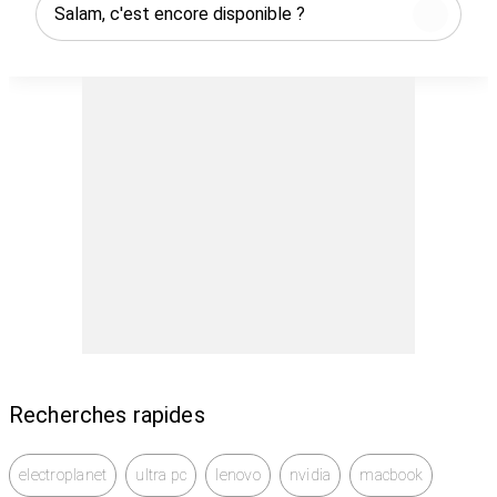
💥 Très bon état – Offre exceptionnelle à NE PAS
RATER
✅ Livraison partout au Maroc
✅ Paiement à la livraison
Prix : 2890 Dhs.
Contactez-moi sur Avito ou WhatsApp pour plus
d’infos,
Recherches rapides
electroplanet
ultra pc
lenovo
nvidia
macbook