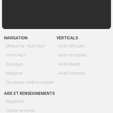
NAVIGATION
VERTICALS
Moteur.ma - Auto Neuf
Avito Véhicules
Immo Neuf
Avito Immobilier
Boutiques
Avito Market
Magazine
Avito Entreprise
Simulateur crédit immobilier
AIDE ET RENSEIGNEMENTS
Règlement
Gestion annonce