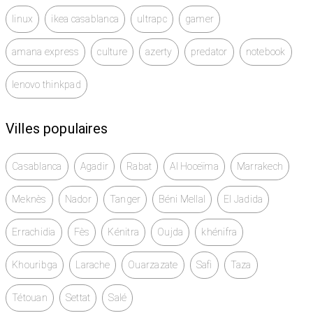
linux
ikea casablanca
ultrapc
gamer
amana express
culture
azerty
predator
notebook
lenovo thinkpad
Villes populaires
Casablanca
Agadir
Rabat
Al Hoceïma
Marrakech
Meknès
Nador
Tanger
Béni Mellal
El Jadida
Errachidia
Fès
Kénitra
Oujda
khénifra
Khouribga
Larache
Ouarzazate
Safi
Taza
Tétouan
Settat
Salé