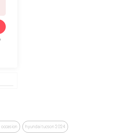
e
 occasion
hyundai tucson 2024