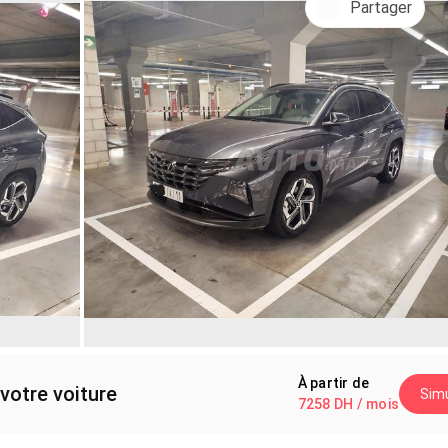
Partager
À partir de
votre voiture
Simu
7258 DH / mois