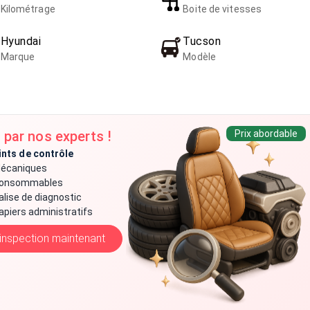
Kilométrage
Boite de vitesses
Hyundai
Tucson
Marque
Modèle
 par nos experts !
Prix abordable
ints de contrôle
écaniques
onsommables
alise de diagnostic
apiers administratifs
’inspection maintenant