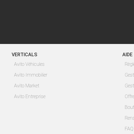
VERTICALS
AIDE
Avito Véhicules
Règ
Avito Immobilier
Gest
Avito Market
Gest
Avito Entreprise
Offr
Bout
Ren
FAQ