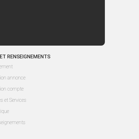
 ET RENSEIGNEMENTS
lement
ion annonce
ion compte
es et Services
ique
seignements