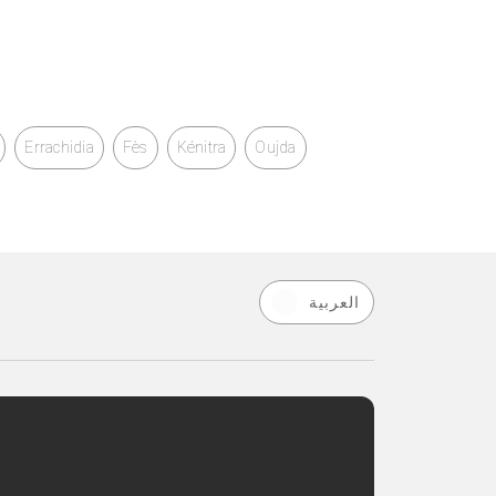
Errachidia
Fès
Kénitra
Oujda
العربية