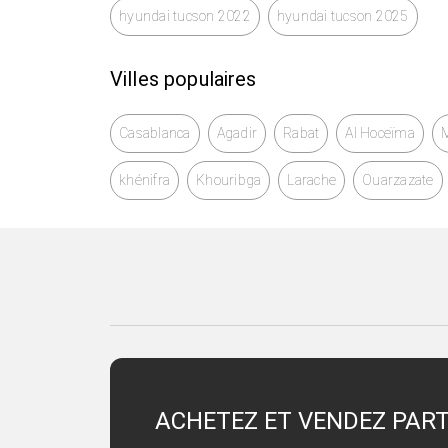
hyundai tucson 2022
hyundai tucson 2025
Villes populaires
Casablanca
Agadir
Rabat
Al Hoceïma
khénifra
Khouribga
Larache
Ouarzazate
ACHETEZ ET VENDEZ PAR