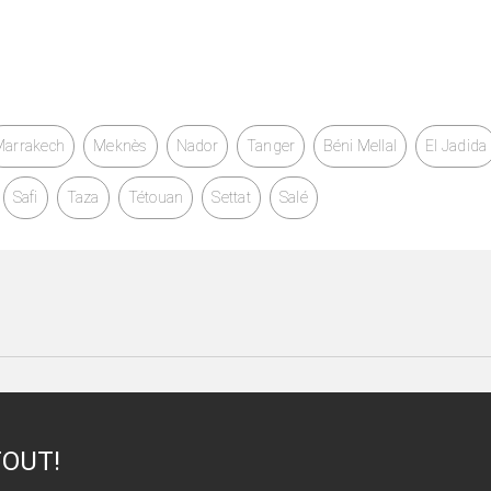
Marrakech
Meknès
Nador
Tanger
Béni Mellal
El Jadida
Safi
Taza
Tétouan
Settat
Salé
TOUT!