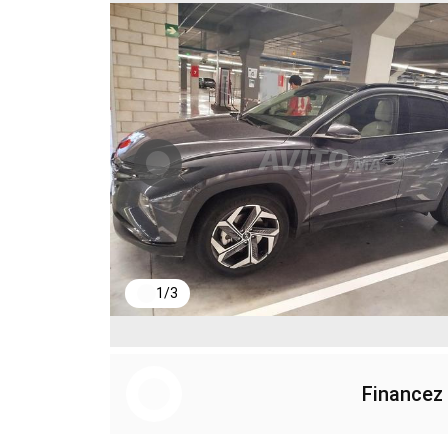
1
/
3
Financez 